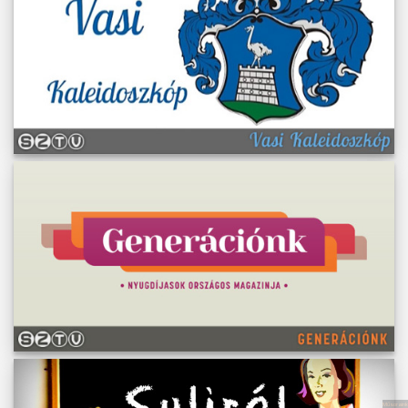
Műsoraink