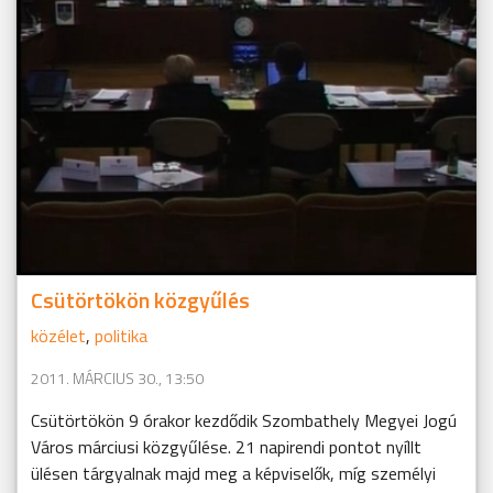
Csütörtökön közgyűlés
közélet
,
politika
2011. MÁRCIUS 30., 13:50
Csütörtökön 9 órakor kezdődik Szombathely Megyei Jogú
Város márciusi közgyűlése. 21 napirendi pontot nyíllt
ülésen tárgyalnak majd meg a képviselők, míg személyi