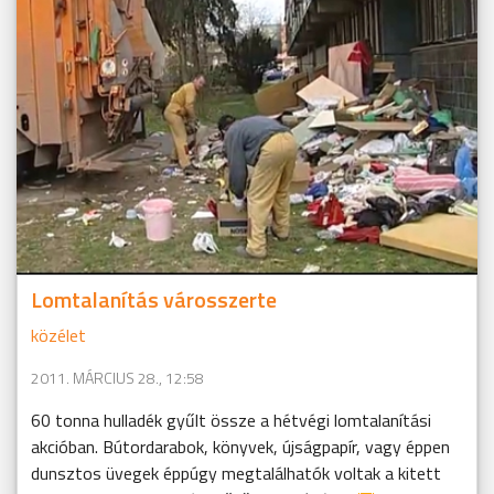
Lomtalanítás városszerte
közélet
2011. MÁRCIUS 28., 12:58
60 tonna hulladék gyűlt össze a hétvégi lomtalanítási
akcióban. Bútordarabok, könyvek, újságpapír, vagy éppen
dunsztos üvegek éppúgy megtalálhatók voltak a kitett