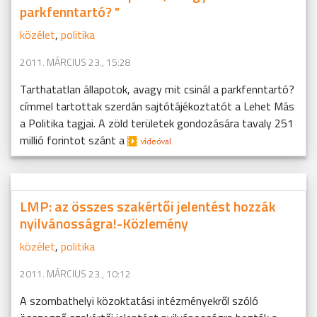
parkfenntartó? "
közélet
,
politika
2011. MÁRCIUS 23., 15:28
Tarthatatlan állapotok, avagy mit csinál a parkfenntartó?
címmel tartottak szerdán sajtótájékoztatót a Lehet Más
a Politika tagjai. A zöld területek gondozására tavaly 251
millió forintot szánt a
LMP: az összes szakértői jelentést hozzák
nyilvánosságra!-Közlemény
közélet
,
politika
2011. MÁRCIUS 23., 10:12
A szombathelyi közoktatási intézményekről szóló