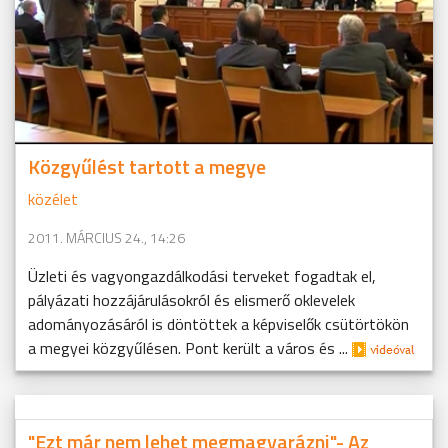
Közgyűlést tartott a megye
közélet
2011. MÁRCIUS 24., 14:26
Üzleti és vagyongazdálkodási terveket fogadtak el,
pályázati hozzájárulásokról és elismerő oklevelek
adományozásáról is döntöttek a képviselők csütörtökön
a megyei közgyűlésen. Pont került a város és ...
"Ezt már nem lehet megmagyarázni"- Az