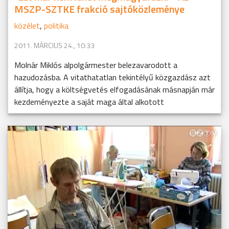
MSZP-SZTKE frakció sajtóközleménye
közélet
,
politika
2011. MÁRCIUS 24., 10:33
Molnár Miklós alpolgármester belezavarodott a
hazudozásba. A vitathatatlan tekintélyű közgazdász azt
állítja, hogy a költségvetés elfogadásának másnapján már
kezdeményezte a saját maga által alkotott