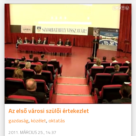
Az első városi szülői értekezlet
gazdaság
,
közélet
,
oktatás
2011. MÁRCIUS 25., 14:37