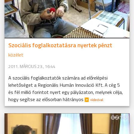
Szociális foglalkoztatásra nyertek pénzt
közélet
2011. MÁRCIUS 23., 16:44
A szociális foglalkoztatók számára ad előrelépési
lehetőséget a Regionális Humán Innováció Kft. A cég 5
és fél millió forintot nyert egy pályázaton, melynek célja,
hogy segítse az elősorban hátrányos