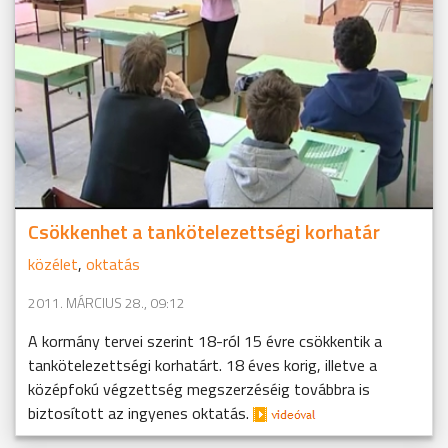
Csökkenhet a tankötelezettségi korhatár
közélet
,
oktatás
2011. MÁRCIUS 28., 09:12
A kormány tervei szerint 18-ról 15 évre csökkentik a
tankötelezettségi korhatárt. 18 éves korig, illetve a
középfokú végzettség megszerzéséig továbbra is
biztosított az ingyenes oktatás.