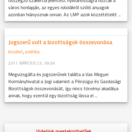
összegző szakértői jelentést nyilvánosságra hozták a
város honlapján, az egyes iskolákról szóló anyagok
azonban hiányoznak onnan. Az LMP azok közzétételét ...
Jogszerű volt a bizottságok összevonása
közélet
,
politika
2011. MÁRCIUS 23., 09:39
Megvizsgálta és jogszerűnek találta a Vas Megyei
Kormányhivatal a Jogi valamint a Pénzügyi és Gazdasági
Bizottságok összevonását, így nincs törvényi akadálya
annak, hogy ezentúl egy bizottság lássa el ...
Videóink megtekinthetőek