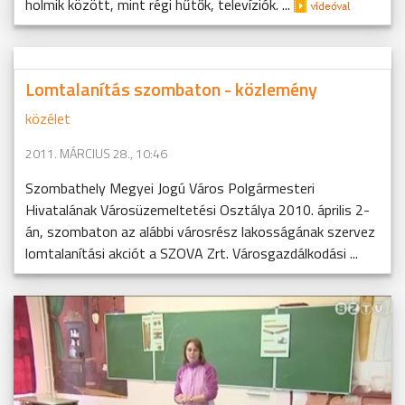
holmik között, mint régi hűtők, televíziók. ...
Lomtalanítás szombaton - közlemény
közélet
2011. MÁRCIUS 28., 10:46
Szombathely Megyei Jogú Város Polgármesteri
Hivatalának Városüzemeltetési Osztálya 2010. április 2-
án, szombaton az alábbi városrész lakosságának szervez
lomtalanítási akciót a SZOVA Zrt. Városgazdálkodási ...