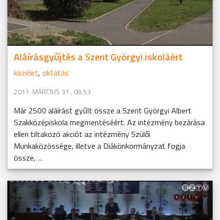
Aláírásgyűjtés a Szent Györgyi iskoláért
közélet
,
oktatás
2011. MÁRCIUS 31., 08:53
Már 2500 aláírást gyűlt össze a Szent Györgyi Albert
Szakközépiskola megmentéséért. Az intézmény bezárása
ellen tiltakozó akciót az intézmény Szülői
Munkaközössége, illetve a Diákönkormányzat fogja
össze, ...