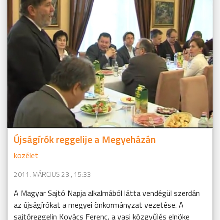
Újságírók reggelije a Megyeházán
közélet
2011. MÁRCIUS 23., 15:33
A Magyar Sajtó Napja alkalmából látta vendégül szerdán
az újságírókat a megyei önkormányzat vezetése. A
sajtóreggelin Kovács Ferenc, a vasi közgyűlés elnöke