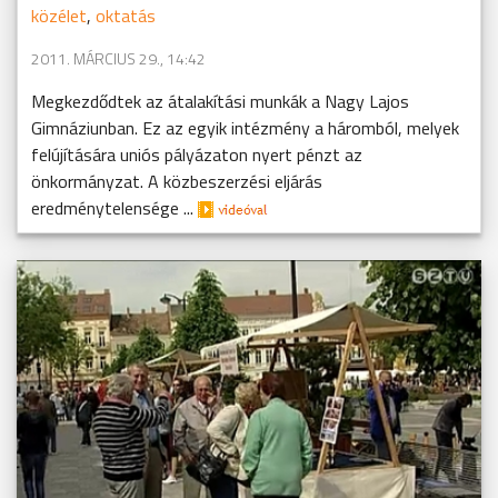
közélet
,
oktatás
2011. MÁRCIUS 29., 14:42
Megkezdődtek az átalakítási munkák a Nagy Lajos
Gimnáziunban. Ez az egyik intézmény a háromból, melyek
felújítására uniós pályázaton nyert pénzt az
önkormányzat. A közbeszerzési eljárás
eredménytelensége ...