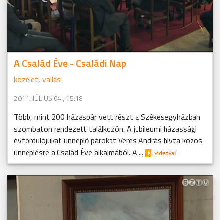
A Család Éve - Családi Nap
közélet
,
vallás
2011. JÚLIUS 04., 15:18
Több, mint 200 házaspár vett részt a Székesegyházban
szombaton rendezett találkozón. A jubileumi házassági
évfordulójukat ünneplő párokat Veres András hívta közös
ünneplésre a Család Éve alkalmából. A ...