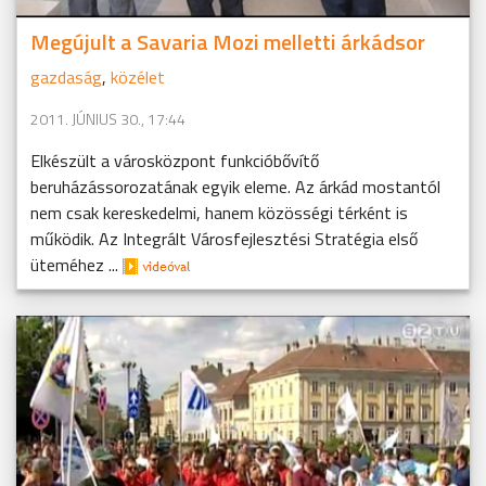
Megújult a Savaria Mozi melletti árkádsor
gazdaság
,
közélet
2011. JÚNIUS 30., 17:44
Elkészült a városközpont funkcióbővítő
beruházássorozatának egyik eleme. Az árkád mostantól
nem csak kereskedelmi, hanem közösségi térként is
működik. Az Integrált Városfejlesztési Stratégia első
üteméhez ...