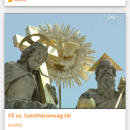
Fő vs. Szentháromság tér
közélet