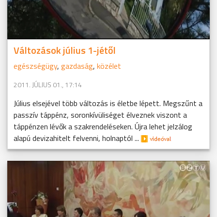
Változások július 1-jétől
egészségügy
,
gazdaság
,
közélet
2011. JÚLIUS 01., 17:14
Július elsejével több változás is életbe lépett. Megszűnt a
passzív táppénz, soronkívüliséget élveznek viszont a
táppénzen lévők a szakrendeléseken. Újra lehet jelzálog
alapú devizahitelt felvenni, holnaptól ...