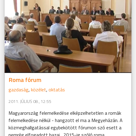
Roma fórum
gazdaság
,
közélet
,
oktatás
2011. JÚLIUS 08., 12:55
Magyarország felemelkedése elképzelhetetlen a romák
felemelkedése nélkül - hangzott el ma a Megyeházán. A
közmeghallgatással egybekötött fórumon szó esett a
nemrég elfogadott hazai , 2015-ig szóló roma ...