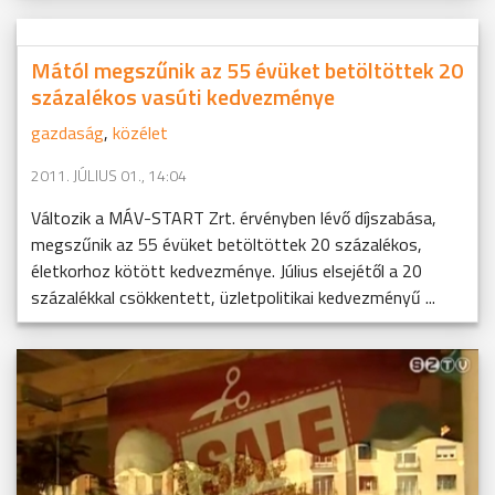
Mától megszűnik az 55 évüket betöltöttek 20
százalékos vasúti kedvezménye
gazdaság
,
közélet
2011. JÚLIUS 01., 14:04
Változik a MÁV-START Zrt. érvényben lévő díjszabása,
megszűnik az 55 évüket betöltöttek 20 százalékos,
életkorhoz kötött kedvezménye. Július elsejétől a 20
százalékkal csökkentett, üzletpolitikai kedvezményű ...