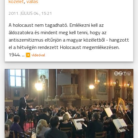
közélet
,
vallás
2011. JÚLIUS 04., 15:21
A holocaust nem tagadható. Emlékezni kell az
áldozatokra és mindent meg kell tenni, hogy az
antiszemitizmus eltűnjön a magyar közéletből - hangzott
el a hétvégén rendezett Holocaust megemlékezésen.
1944. ...