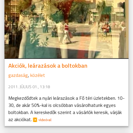
Akciók, leárazások a boltokban
gazdaság
,
közélet
2011. JÚLIUS 01., 13:18
Megkezdődtek a nyári leárazások a Fő téri üzletekben. 10-
30, de akár 50%-kal is olcsóbban vásárolhatunk egyes
boltokban. A kereskedők szerint a vásárlók keresik, várják
az akciókat.