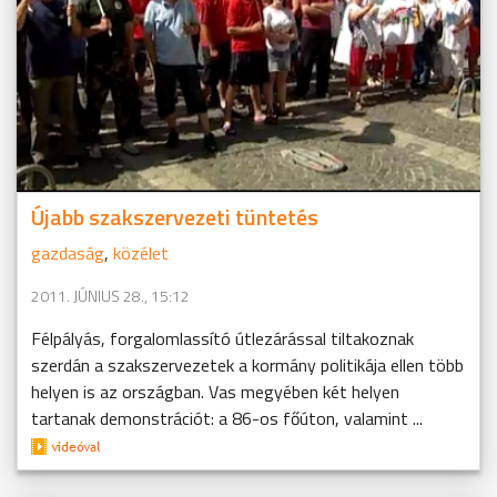
Újabb szakszervezeti tüntetés
gazdaság
,
közélet
2011. JÚNIUS 28., 15:12
Félpályás, forgalomlassító útlezárással tiltakoznak
szerdán a szakszervezetek a kormány politikája ellen több
helyen is az országban. Vas megyében két helyen
tartanak demonstrációt: a 86-os főúton, valamint ...