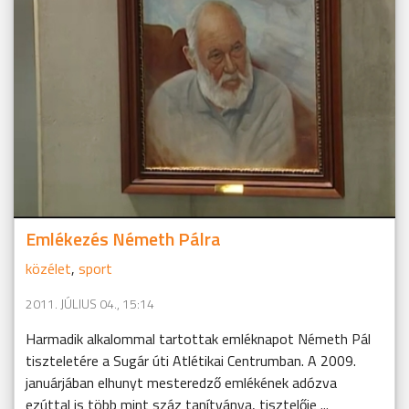
Emlékezés Németh Pálra
közélet
,
sport
2011. JÚLIUS 04., 15:14
Harmadik alkalommal tartottak emléknapot Németh Pál
tiszteletére a Sugár úti Atlétikai Centrumban. A 2009.
januárjában elhunyt mesteredző emlékének adózva
ezúttal is több mint száz tanítványa, tisztelője ...