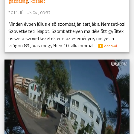
gazdaság
,
közélet
2011. JÚLIUS 04., 09:37
Minden évben július első szombatján tartják a Nemzetközi
Szövetkezeti Napot. Szombathelyen ma délelőtt gyűltek
össze a szövetkezetek erre az eseményre, melyet a
világon 89., Vas megyében 10. alkalommal ...