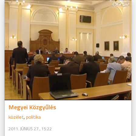
Megyei Közgyűlés
közélet
,
politika
2011. JÚNIUS 27., 15:22