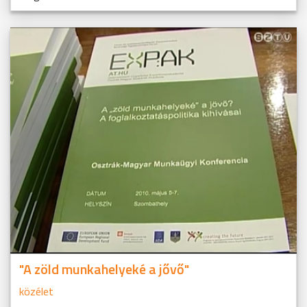
"A zöld munkahelyeké a jővő"
közélet