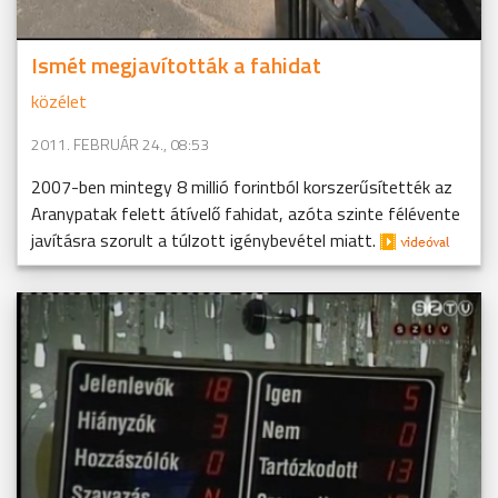
Ismét megjavították a fahidat
közélet
2011. FEBRUÁR 24., 08:53
2007-ben mintegy 8 millió forintból korszerűsítették az
Aranypatak felett átívelő fahidat, azóta szinte félévente
javításra szorult a túlzott igénybevétel miatt.