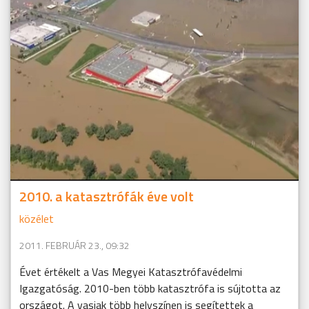
2010. a katasztrófák éve volt
közélet
2011. FEBRUÁR 23., 09:32
Évet értékelt a Vas Megyei Katasztrófavédelmi
Igazgatóság. 2010-ben több katasztrófa is sújtotta az
országot. A vasiak több helyszínen is segítettek a