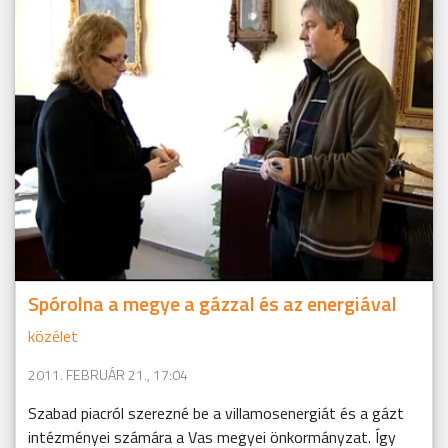
Spórolna a megye a gázzal és az energiával
közélet
2011. FEBRUÁR 21., 17:04
Szabad piacról szerezné be a villamosenergiát és a gázt
intézményei számára a Vas megyei önkormányzat. Így