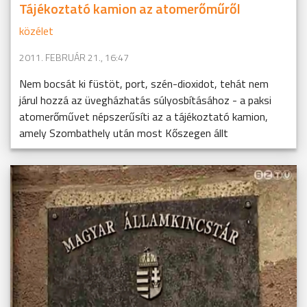
Tájékoztató kamion az atomerőműről
közélet
2011. FEBRUÁR 21., 16:47
Nem bocsát ki füstöt, port, szén-dioxidot, tehát nem
járul hozzá az üvegházhatás súlyosbításához - a paksi
atomerőművet népszerűsíti az a tájékoztató kamion,
amely Szombathely után most Kőszegen állt