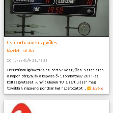
Csütörtökön közgyűlés
közélet
,
politika
2011. FEBRUÁR 23., 13:23
Hosszúnak ígérkezik a csütörtöki közgyűlés, hiszen ezen
a napon tárgyalják a képviselők Szombathely 2011-es
költségvetését. A nyílt ülésen 18, a zárt ülésén még
további 6 napirendi pontban kell határozatot ...