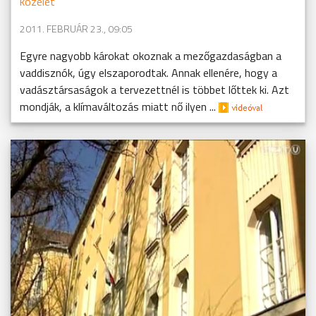
közélet
2011. FEBRUÁR 23., 09:05
Egyre nagyobb károkat okoznak a mezőgazdaságban a
vaddisznók, úgy elszaporodtak. Annak ellenére, hogy a
vadásztársaságok a tervezettnél is többet lőttek ki. Azt
mondják, a klímaváltozás miatt nő ilyen ...