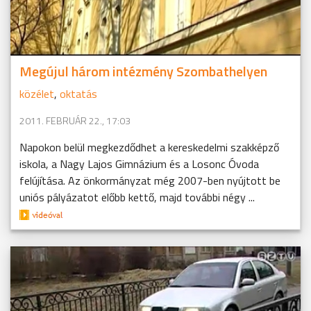
Megújul három intézmény Szombathelyen
közélet
,
oktatás
2011. FEBRUÁR 22., 17:03
Napokon belül megkezdődhet a kereskedelmi szakképző
iskola, a Nagy Lajos Gimnázium és a Losonc Óvoda
felújítása. Az önkormányzat még 2007-ben nyújtott be
uniós pályázatot előbb kettő, majd további négy ...