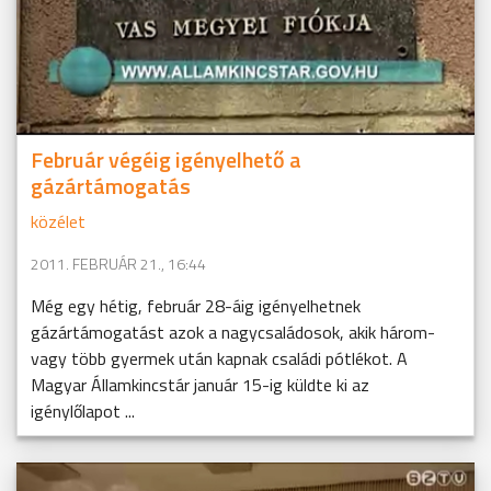
Február végéig igényelhető a
gázártámogatás
közélet
2011. FEBRUÁR 21., 16:44
Még egy hétig, február 28-áig igényelhetnek
gázártámogatást azok a nagycsaládosok, akik három-
vagy több gyermek után kapnak családi pótlékot. A
Magyar Államkincstár január 15-ig küldte ki az
igénylőlapot ...