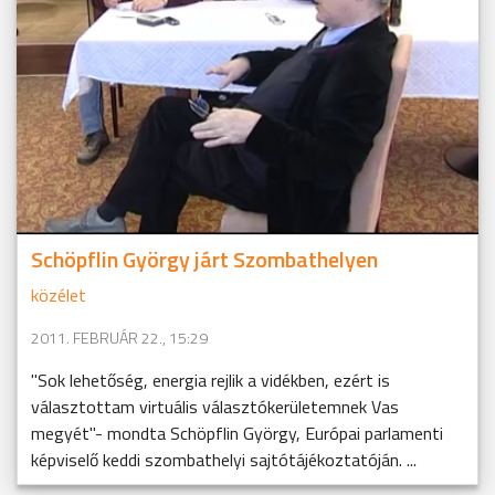
Schöpflin György járt Szombathelyen
közélet
2011. FEBRUÁR 22., 15:29
"Sok lehetőség, energia rejlik a vidékben, ezért is
választottam virtuális választókerületemnek Vas
megyét"- mondta Schöpflin György, Európai parlamenti
képviselő keddi szombathelyi sajtótájékoztatóján. ...