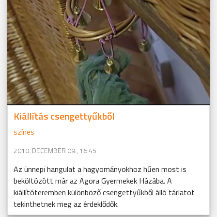
Kiállítás csengettyűkből
színes
2010. DECEMBER 09., 16:45
Az ünnepi hangulat a hagyományokhoz hűen most is
beköltözött már az Agora Gyermekek Házába. A
kiállítóteremben különböző csengettyűkből álló tárlatot
tekinthetnek meg az érdeklődők.