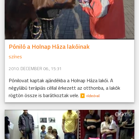
Póniló a Holnap Háza lakóinak
színes
2010. DECEMBER 06., 15:31
Pónilovat kaptak ajándékba a Holnap Háza lakói. A
négylábú terápiás céllal érkezett az otthonba, a lakók
rögtön össze is barátkoztak vele.