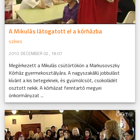
A Mikulás látogatott el a kórházba
színes
2010. DECEMBER 02., 18:07
Megérkezett a Mikulás csütörtökön a Markusovszky
Kórház gyermekosztályára. A nagyszakállú jobbulást
kívánt a kis betegeknek, és gyümölcsöt, csokoládét
osztott nekik. A kórházat fenntartó megyei
önkormányzat ...