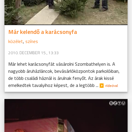
Már kelendő a karácsonyfa
közélet
,
színes
2010. DECEMBER 15., 13:33
Már lehet karácsonyfát vásárolni Szombathelyen is. A
nagyobb áruházláncok, bevásárlóközpontok parkolóiban,
de több családi háznál is árulnak fenyőt. Az árak kissé
emelkedtek tavalyihoz képest, de a legtöbb ...