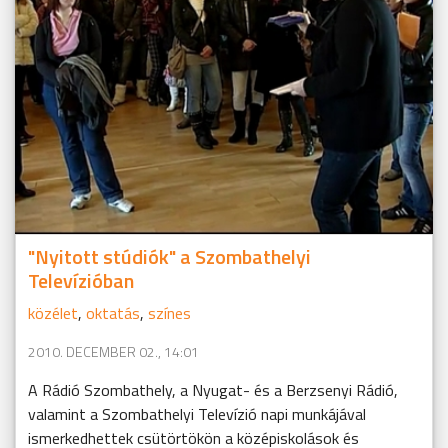
"Nyitott stúdiók" a Szombathelyi
Televízióban
közélet
,
oktatás
,
színes
2010. DECEMBER 02., 14:01
A Rádió Szombathely, a Nyugat- és a Berzsenyi Rádió,
valamint a Szombathelyi Televízió napi munkájával
ismerkedhettek csütörtökön a középiskolások és