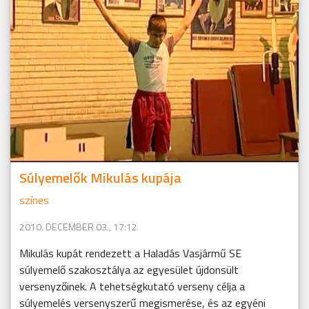
Súlyemelők Mikulás kupája
színes
2010. DECEMBER 03., 17:12
Mikulás kupát rendezett a Haladás Vasjármű SE
súlyemelő szakosztálya az egyesület újdonsült
versenyzőinek. A tehetségkutató verseny célja a
súlyemelés versenyszerű megismerése, és az egyéni