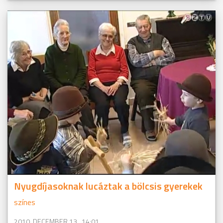
Nyugdíjasoknak lucáztak a bölcsis gyerekek
színes
2010. DECEMBER 13., 14:01