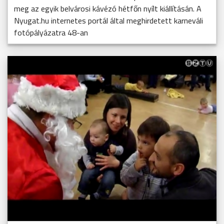
meg az egyik belvárosi kávézó hétfőn nyílt kiállításán. A
Nyugat.hu internetes portál által meghirdetett karneváli
fotópályázatra 48-an