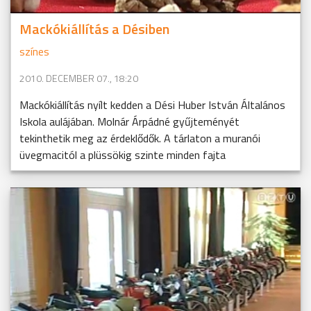
Mackókiállítás a Désiben
színes
2010. DECEMBER 07., 18:20
Mackókiállítás nyílt kedden a Dési Huber István Általános
Iskola aulájában. Molnár Árpádné gyűjteményét
tekinthetik meg az érdeklődők. A tárlaton a muranói
üvegmacitól a plüssökig szinte minden fajta