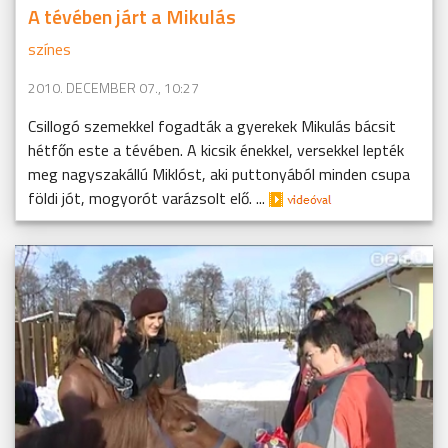
A tévében járt a Mikulás
színes
2010. DECEMBER 07., 10:27
Csillogó szemekkel fogadták a gyerekek Mikulás bácsit
hétfőn este a tévében. A kicsik énekkel, versekkel lepték
meg nagyszakállú Miklóst, aki puttonyából minden csupa
földi jót, mogyorót varázsolt elő. ...