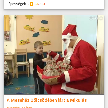
képességek ...
A Meseház Bölcsődében járt a Mikulás
oktatás
,
színes