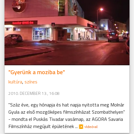
"Gyerünk a moziba be"
kultúra
,
színes
2010. DECEMBER 13., 16:08
"Száz éve, egy hónapja és hat napja nyitotta meg Molnár
Gyula az első mozgóképes filmszínházat Szombathelyen"
- mondta el Puskás Tivadar vasárnap, az AGORA Savaria
Filmszínház megújult épületének ...