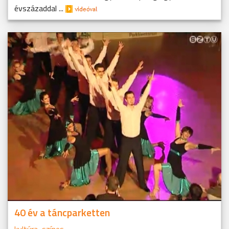
évszázaddal ...
40 év a táncparketten
kultúra
,
színes