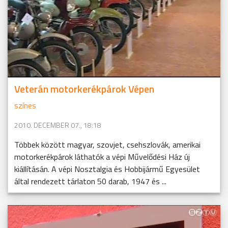
Veterán motorkerékpárok Vépen
színes
2010. DECEMBER 07., 18:18
Többek között magyar, szovjet, csehszlovák, amerikai
motorkerékpárok láthatók a vépi Művelődési Ház új
kiállításán. A vépi Nosztalgia és Hobbijármű Egyesület
által rendezett tárlaton 50 darab, 1947 és ...