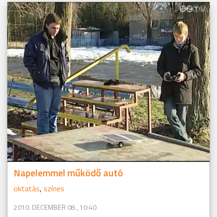
Napelemmel működő autó
oktatás
,
színes
2010. DECEMBER 08., 10:40