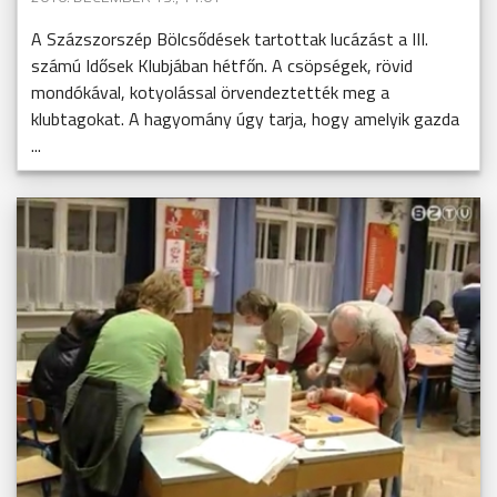
A Százszorszép Bölcsődések tartottak lucázást a III.
számú Idősek Klubjában hétfőn. A csöpségek, rövid
mondókával, kotyolással örvendeztették meg a
klubtagokat. A hagyomány úgy tarja, hogy amelyik gazda
...