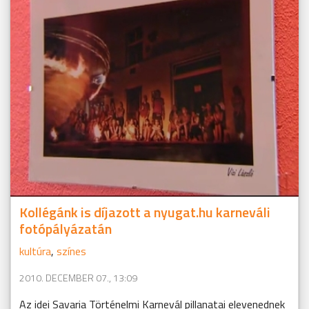
Kollégánk is díjazott a nyugat.hu karneváli
fotópályázatán
kultúra
,
színes
2010. DECEMBER 07., 13:09
Az idei Savaria Történelmi Karnevál pillanatai elevenednek