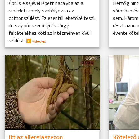
Április elsejével lépett hatályba az a
Hétfőig ninc
rendelet, amely szabályozza az
városban és 
otthonszülést. Ez ezentúl lehetővé teszi,
sem. Három 
de szigorú személyi és tárgyi
részt azon 
feltételekhez köti az intézményen kívüli
évente köte
szülést.
Itt az allergiaszezon
Kötelező 