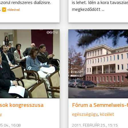
zorul rendszeres dialízisre.
is lehet. Idén a kora tavaszi
.
megkezdődött ...
sok kongresszusa
Fórum a Semmelweis-t
y
egészségügy
,
közélet
S 04., 16:08
2011. FEBRUÁR 25., 15:15