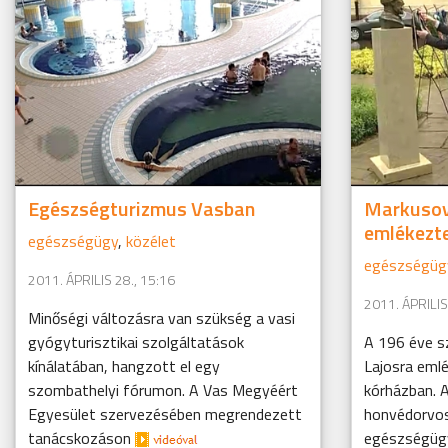
Egészségturizmus Vasban
Markusov
emlékezt
egészségügy
,
közélet
egészségüg
2011. ÁPRILIS 28., 15:16
2011. ÁPRILIS
Minőségi változásra van szükség a vasi
gyógyturisztikai szolgáltatások
A 196 éve s
kínálatában, hangzott el egy
Lajosra eml
szombathelyi fórumon. A Vas Megyéért
kórházban. 
Egyesület szervezésében megrendezett
honvédorvo
tanácskozáson
egészségügy