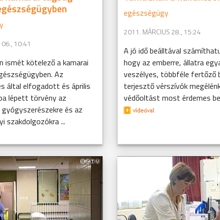
 egészségügyben
egészségügy
y
2011. MÁRCIUS 28., 15:24
 06., 10:41
A jó idő beálltával számíthatu
n ismét kötelező a kamarai
hogy az emberre, állatra egy
gészségügyben. Az
veszélyes, többféle fertőző
 által elfogadott és április
terjesztő vérszívók megélénk
ba lépett törvény az
védőoltást most érdemes be
a gyógyszerészekre és az
 szakdolgozókra ...