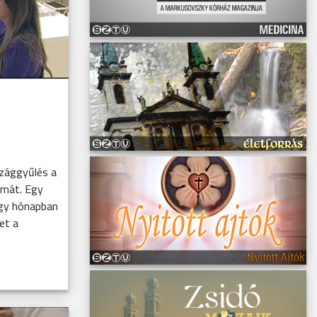
szággyűlés a
mát. Egy
egy hónapban
et a