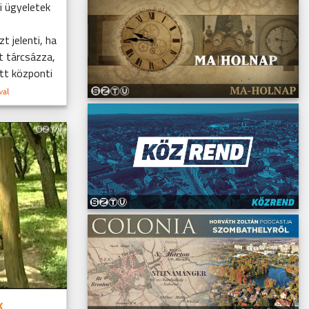
i ügyeletek
t jelenti, ha
t tárcsázza,
tt központi
k