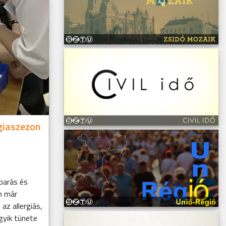
rgiaszezon
parás és
n már
z allergiás,
yik tünete