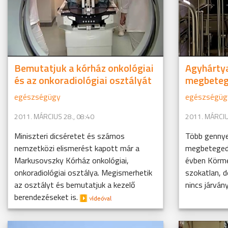
Bemutatjuk a kórház onkológiai
Agyhárty
és az onkoradiológiai osztályát
megbeteg
egészségügy
egészségüg
2011. MÁRCIUS 28., 08:40
2011. MÁRCIU
Miniszteri dicséretet és számos
Több gennye
nemzetközi elismerést kapott már a
megbetegedé
Markusovszky Kórház onkológiai,
évben Körme
onkoradiológiai osztálya. Megismerhetik
szokatlan, d
az osztályt és bemutatjuk a kezelő
nincs járván
berendezéseket is.