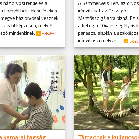
s háziorvosi rendelés a
A Semmelweis Terv az orvos
a környékbeli településeken
irányítását az Országos
megye háziorvosai vesznek
Mentőszolgálatra bízná. Ez az
a továbbképzésen, mely 5
a beteg a 104-es segélyhívó
lező mindenkinek.
panaszai alapján a szakképze
irányítószemélyzet ...
a kamarai tagság
Támadnak a kullancso