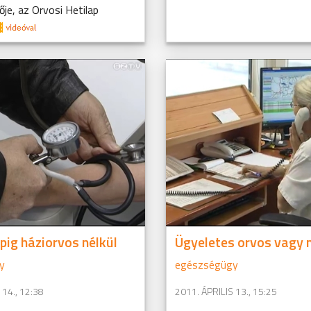
je, az Orvosi Hetilap
ig háziorvos nélkül
Ügyeletes orvos vagy
y
egészségügy
 14., 12:38
2011. ÁPRILIS 13., 15:25