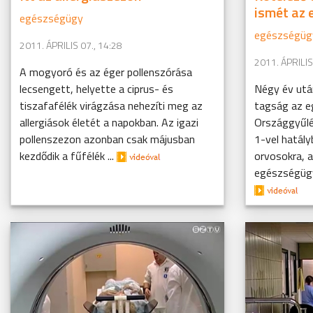
ismét az
egészségügy
egészségüg
2011. ÁPRILIS 07., 14:28
2011. ÁPRILIS
A mogyoró és az éger pollenszórása
lecsengett, helyette a ciprus- és
Négy év utá
tiszafafélék virágzása nehezíti meg az
tagság az e
allergiások életét a napokban. Az igazi
Országgyűlés
pollenszezon azonban csak májusban
1-vel hatály
kezdődik a fűfélék ...
orvosokra, 
egészségügyi