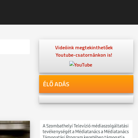
Videóink megtekinthetőek
Youtube-csatornánkon is!
ÉLŐ ADÁS