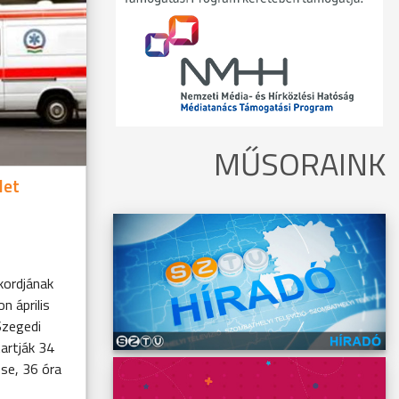
MŰSORAINK
let
kordjának
n április
Szegedi
artják 34
se, 36 óra