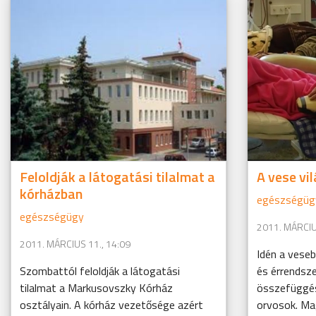
Feloldják a látogatási tilalmat a
A vese vi
kórházban
egészségüg
egészségügy
2011. MÁRCIU
2011. MÁRCIUS 11., 14:09
Idén a veseb
Szombattól feloldják a látogatási
és érrendsze
tilalmat a Markusovszky Kórház
összefüggése
osztályain. A kórház vezetősége azért
orvosok. Ma