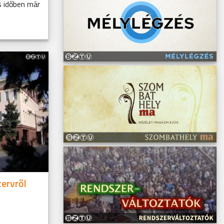
as időben már
ervről