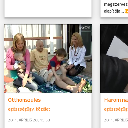
megszervező
alapítója ...
Otthonszülés
Három nap
egészségügy
,
közélet
egészségüg
2011. ÁPRILIS 20., 15:53
2011. ÁPRILIS