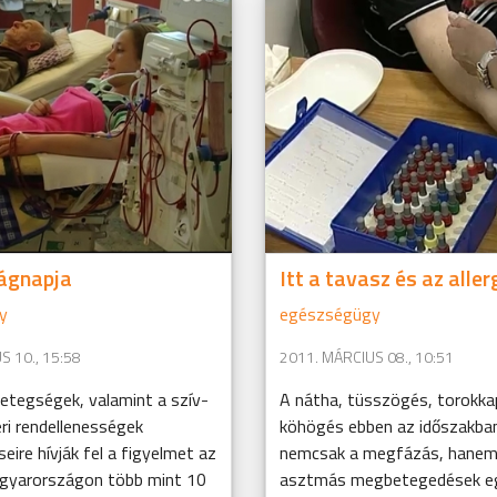
lágnapja
Itt a tavasz és az alle
y
egészségügy
S 10., 15:58
2011. MÁRCIUS 08., 10:51
etegségek, valamint a szív-
A nátha, tüsszögés, torokka
ri rendellenességek
köhögés ebben az időszakba
ire hívják fel a figyelmet az
nemcsak a megfázás, hanem a
gyarországon több mint 10
asztmás megbetegedések eg