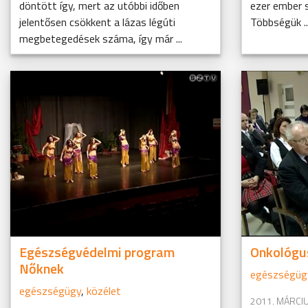
döntött így, mert az utóbbi időben
ezer ember s
jelentősen csökkent a lázas légúti
Többségük ..
megbetegedések száma, így már ...
Egészségvédelmi program
Onkológu
Nőknek
egészségüg
egészségügy
,
közélet
2011. MÁRCIU