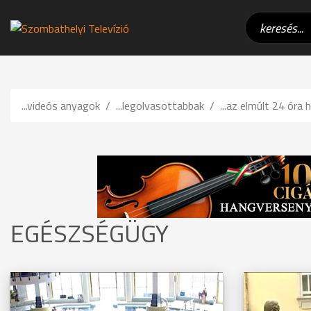
...videós anyagok
...legolvasottabbak
...az elmúlt 24 óra h
EGÉSZSÉGÜGY