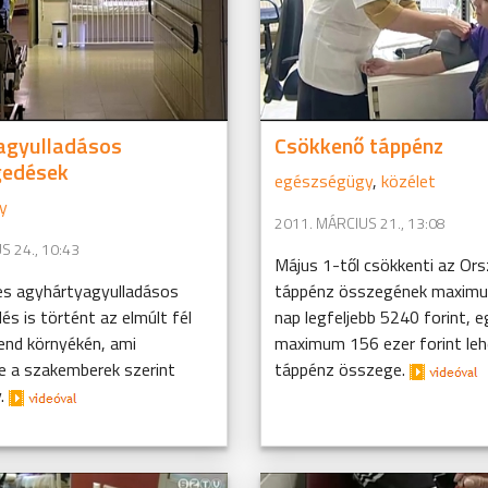
agyulladásos
Csökkenő táppénz
edések
egészségügy
,
közélet
y
2011. MÁRCIUS 21., 13:08
S 24., 10:43
Május 1-től csökkenti az Or
s agyhártyagyulladásos
táppénz összegének maximu
s is történt az elmúlt fél
nap legfeljebb 5240 forint, 
nd környékén, ami
maximum 156 ezer forint leh
e a szakemberek szerint
táppénz összege.
y.