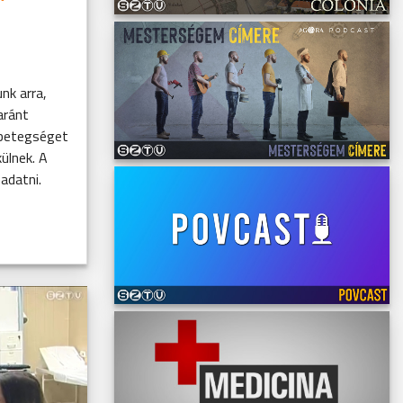
nk arra,
aránt
 betegséget
ülnek. A
adatni.