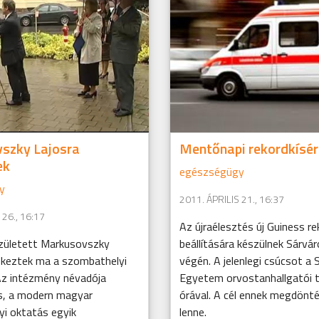
szky Lajosra
Mentőnapi rekordkísér
ek
egészségügy
y
2011. ÁPRILIS 21., 16:37
 26., 16:17
Az újraélesztés új Guiness re
zületett Markusovszky
beállítására készülnek Sárváro
ékeztek ma a szombathelyi
végén. A jelenlegi csúcsot a 
Az intézmény névadója
Egyetem orvostanhallgatói t
s, a modern magyar
órával. A cél ennek megdönté
i oktatás egyik
lenne.