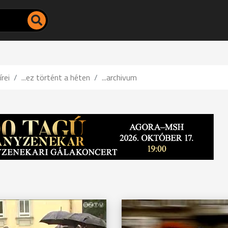
írei
...ez történt a héten
...archivum