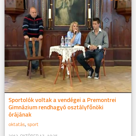
Sportolók voltak a vendégei a Premontrei
Gimnázium rendhagyó osztályfőnöki
órájának
oktatás
,
sport
2012. OKTÓBER 17., 19:25