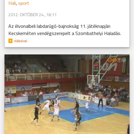
Hali
,
sport
2012. OKTÓBER 24., 18:11
Az élvonalbeli labdarúgó-bajnokság 11. játéknapján
Kecskeméten vendégszerepelt a Szombathelyi Haladás.