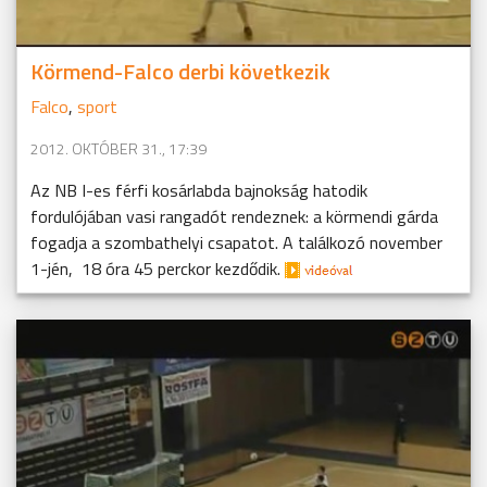
Körmend-Falco derbi következik
Falco
,
sport
2012. OKTÓBER 31., 17:39
Az NB I-es férfi kosárlabda bajnokság hatodik
fordulójában vasi rangadót rendeznek: a körmendi gárda
fogadja a szombathelyi csapatot. A találkozó november
1-jén, 18 óra 45 perckor kezdődik.