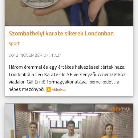
Szombathelyi karate sikerek Londonban
sport
2012. NOVEMBER 07., 17:24
Három éremmel és egy értékes helyezéssel tértek haza
Londonból a Leo Karate-do SE versenyzői. A nemzetközi
viadalon Gál Enikő formagyakorlatával kiemelkedett a
népes mezőnyből.