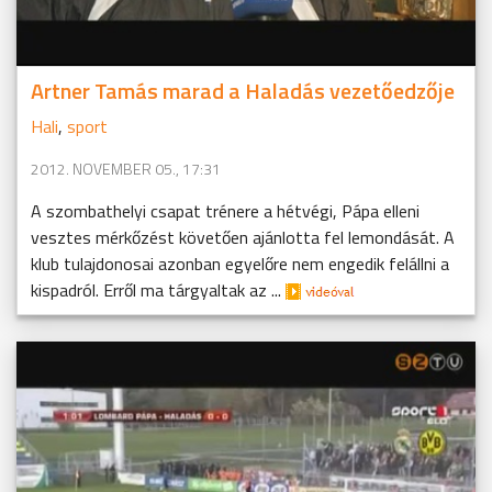
Artner Tamás marad a Haladás vezetőedzője
Hali
,
sport
2012. NOVEMBER 05., 17:31
A szombathelyi csapat trénere a hétvégi, Pápa elleni
vesztes mérkőzést követően ajánlotta fel lemondását. A
klub tulajdonosai azonban egyelőre nem engedik felállni a
kispadról. Erről ma tárgyaltak az ...