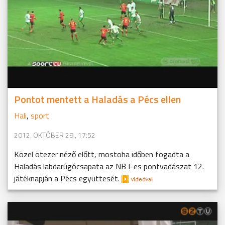
Pontot mentett a Haladás a Pécs ellen
Hali
,
sport
2012. OKTÓBER 29., 17:52
Közel ötezer néző előtt, mostoha időben fogadta a
Haladás labdarúgócsapata az NB I-es pontvadászat 12.
játéknapján a Pécs együttesét.