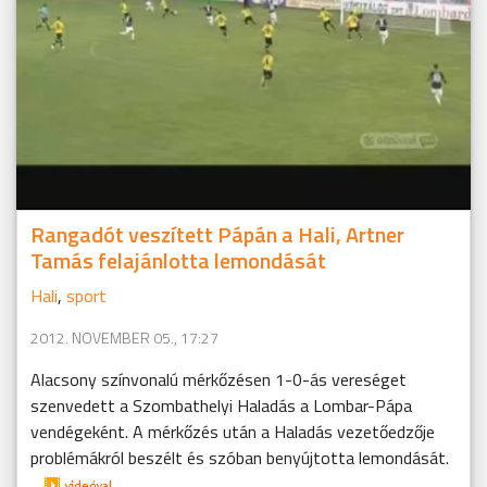
Rangadót veszített Pápán a Hali, Artner
Tamás felajánlotta lemondását
Hali
,
sport
2012. NOVEMBER 05., 17:27
Alacsony színvonalú mérkőzésen 1-0-ás vereséget
szenvedett a Szombathelyi Haladás a Lombar-Pápa
vendégeként. A mérkőzés után a Haladás vezetőedzője
problémákról beszélt és szóban benyújtotta lemondását.
...