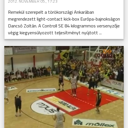
2012. NOVEMBER 05., 17:23
Remekül szerepelt a törökországi Ankarában
megrendezett light-contact kick-box Európa-bajnokságon
Dancsó Zoltán. A Controll SE 84 kilogrammos versenyzője
végig kiegyensúlyozott teljesítményt nyújtott ...