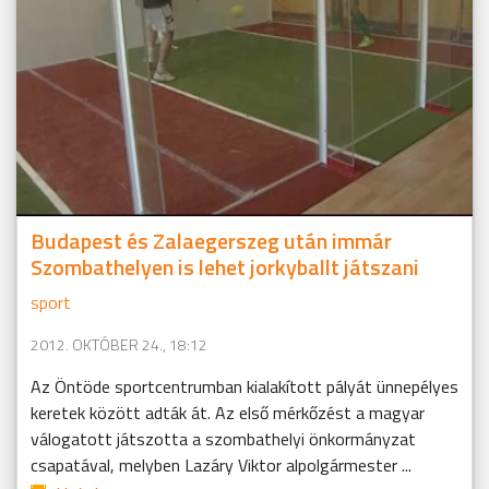
Budapest és Zalaegerszeg után immár
Szombathelyen is lehet jorkyballt játszani
sport
2012. OKTÓBER 24., 18:12
Az Öntöde sportcentrumban kialakított pályát ünnepélyes
keretek között adták át. Az első mérkőzést a magyar
válogatott játszotta a szombathelyi önkormányzat
csapatával, melyben Lazáry Viktor alpolgármester ...