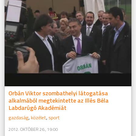
Orbán Viktor szombathelyi látogatása
alkalmából megtekintette az Illés Béla
Labdarúgó Akadémiát
gazdaság
,
közélet
,
sport
2012. OKTÓBER 26., 19:00