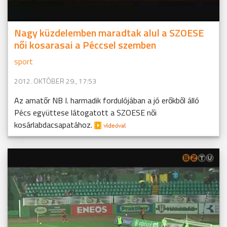
Nagy küzdelemben maradtak alul a SZOESE
női kosarasai a Péccsel szemben
sport
2012. OKTÓBER 29., 17:53
Az amatőr NB I. harmadik fordulójában a jó erőkből álló
Pécs együttese látogatott a SZOESE női
kosárlabdacsapatához.