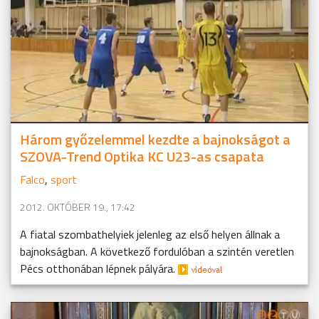
Három győzelemmel kezdte a bajnokságot a
SZOVA-Trend Optika KC U23-as csapata
Falco
,
sport
2012. OKTÓBER 19., 17:42
A fiatal szombathelyiek jelenleg az első helyen állnak a
bajnokságban. A következő fordulóban a szintén veretlen
Pécs otthonában lépnek pályára.