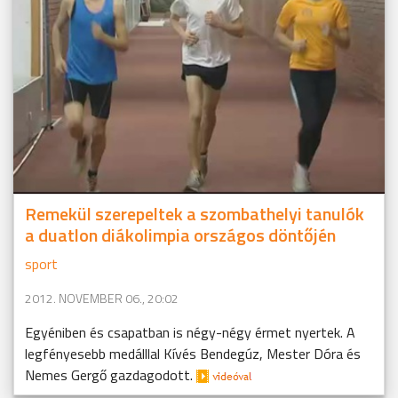
Remekül szerepeltek a szombathelyi tanulók
a duatlon diákolimpia országos döntőjén
sport
2012. NOVEMBER 06., 20:02
Egyéniben és csapatban is négy-négy érmet nyertek. A
legfényesebb medálllal Kívés Bendegúz, Mester Dóra és
Nemes Gergő gazdagodott.