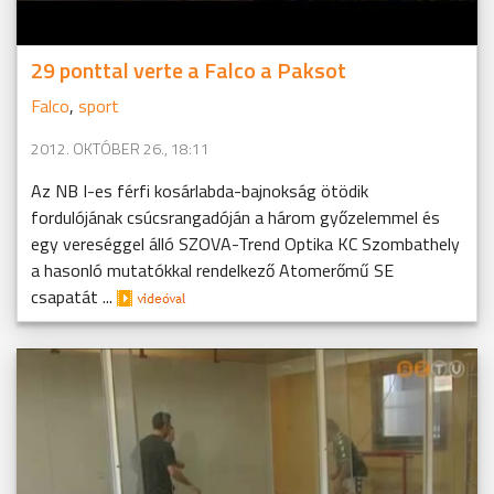
29 ponttal verte a Falco a Paksot
Falco
,
sport
2012. OKTÓBER 26., 18:11
Az NB I-es férfi kosárlabda-bajnokság ötödik
fordulójának csúcsrangadóján a három győzelemmel és
egy vereséggel álló SZOVA-Trend Optika KC Szombathely
a hasonló mutatókkal rendelkező Atomerőmű SE
csapatát ...