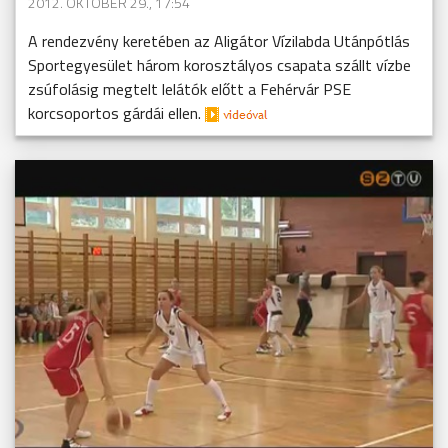
2012. OKTÓBER 29., 17:54
A rendezvény keretében az Aligátor Vízilabda Utánpótlás
Sportegyesület három korosztályos csapata szállt vízbe
zsúfolásig megtelt lelátók előtt a Fehérvár PSE
korcsoportos gárdái ellen.