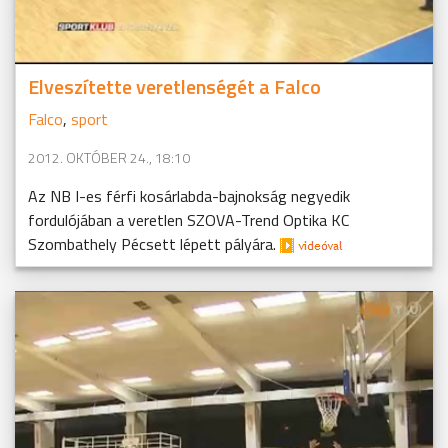
Elveszítette veretlenségét a Falco
Falco
,
sport
2012. OKTÓBER 24., 18:10
Az NB I-es férfi kosárlabda-bajnokság negyedik
fordulójában a veretlen SZOVA-Trend Optika KC
Szombathely Pécsett lépett pályára.