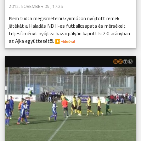
2012. NOVEMBER 05., 17:25
Nem tudta megismételni Gyirmóton nyújtott remek
játékát a Haladás NB II-es futballcsapata és mérsékelt
teljesítményt nyújtva hazai pályán kapott ki 2:0 arányban
az Ajka együttesétől.