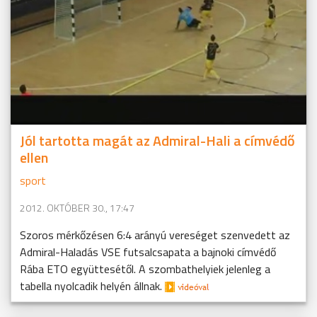
Jól tartotta magát az Admiral-Hali a címvédő
ellen
sport
2012. OKTÓBER 30., 17:47
Szoros mérkőzésen 6:4 arányú vereséget szenvedett az
Admiral-Haladás VSE futsalcsapata a bajnoki címvédő
Rába ETO együttesétől. A szombathelyiek jelenleg a
tabella nyolcadik helyén állnak.