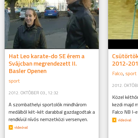
Hat Leo karate-do SE érem a
Csütörtök
Svájcban megrendezett II.
2012-201
Basler Openen
Falco
,
sport
sport
2012. OKTÓBE
2012. OKTÓBER 03., 12:32
Közel kéthó
A szombathelyi sportolók mindhárom
kezdi majd m
medálból két-két darabbal gazdagodtak a
Falco NB I-e
rendkívül nívós nemzetközi versenyen.