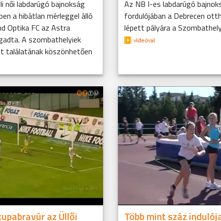
li női labdarúgó bajnokság
Az NB I-es labdarúgó bajnok
ben a hibátlan mérleggel álló
fordulójában a Debrecen ot
nd Optika FC az Astra
lépett pályára a Szombathely
gadta. A szombathelyiek
két találatának köszönhetően
upabravúr az Üllői
Több mint száz indulója