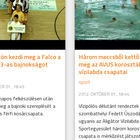
ön kezdi meg a Falco a
Három meccsből kettő
3-as bajnokságot
meg az AVUS korosztá
vízilabda csapatai
sport
R 01., 18:45
2012. OKTÓBER 01., 18:44
napos felkészülésen után
eg a bajnoki szereplését a
Vízipólós délutánt rendeztek
s férfi kosárcsapata.
szombathelyi Fedett Úszodá
ugyanis az Aligátor Vízilabd
Sportegyesület három koros
csapata is mérkőzést játszo