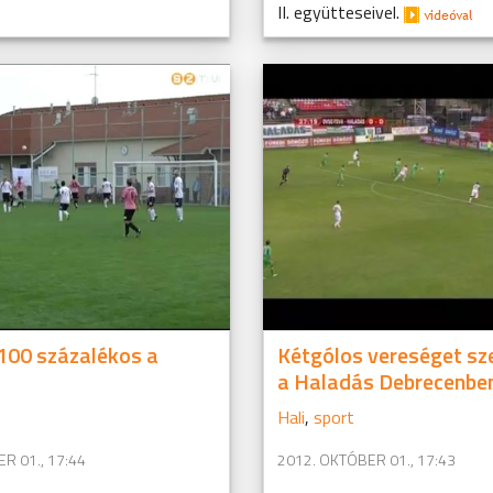
II. együtteseivel.
100 százalékos a
Kétgólos vereséget sz
a Haladás Debrecenbe
Hali
,
sport
R 01., 17:44
2012. OKTÓBER 01., 17:43