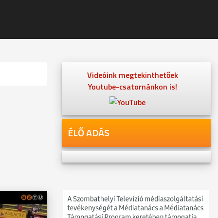
Videóink megtekinthetőek
Youtube-csatornánkon is!
ÉLŐ ADÁS