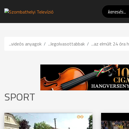
...videós anyagok
...legolvasottabbak
...az elmúlt 24 óra h
SPORT