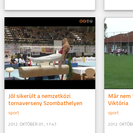
Jól sikerült a nemzetközi
Már nem 
tornaverseny Szombathelyen
Viktória
sport
sport
2012. OKTÓBER 01., 17:47
2012. OKTÓBE