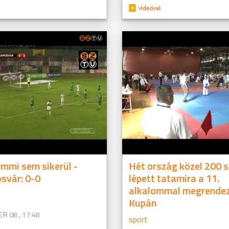
mmi sem sikerül -
Hét ország közel 200 s
svár: 0-0
lépett tatamira a 11.
alkalommal megrendez
Kupán
R 08., 17:48
sport