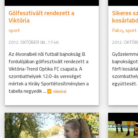
Gólfesztivált rendezett a
Sikeres s
Viktória
kosárlabd
sport
Falco
,
sport
2012. OKTÓBER 08., 17:46
2012. OKTÓBE
Az élvonalbeli női futball bajnokság 8.
Győzelemme
fordulójában gólfesztivált rendezett a
bajnokságot
Viktória-Trend Optika FC csapata. A
férfi kosárl
szombathelyiek 12:0-ás vereséget
szombathely
mértek a Király Sportlétesítményben a
együttesét
tabella negyedik ...