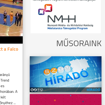
MŰSORAINK
t a Falco
arányú
-Trend
-es
thonában. A
 két
nyéhez ...