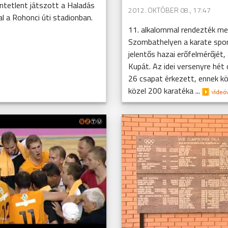
öntetlent játszott a Haladás
2012. OKTÓBER 08., 17:47
l a Rohonci úti stadionban.
11. alkalommal rendezték m
Szombathelyen a karate spor
jelentős hazai erőfelmérőjét,
Kupát. Az idei versenyre hét
26 csapat érkezett, ennek 
közel 200 karatéka ...