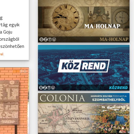
eg
tág egyik
 a Goju
 országból
köszönhetően