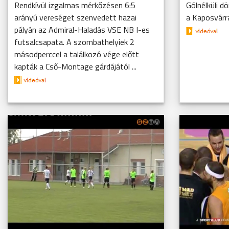
Rendkívül izgalmas mérkőzésen 6:5
Gólnélküli d
arányú vereséget szenvedett hazai
a Kaposvárra
pályán az Admiral-Haladás VSE NB I-es
futsalcsapata. A szombathelyiek 2
másodperccel a találkozó vége előtt
kapták a Cső-Montage gárdájától ...