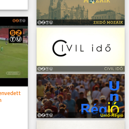
envedett
n