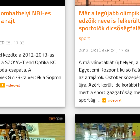
zombathelyi NBI-es
Már a legújabb olimpi
a rajt
edzőik neve is felkerült
sportolók dicsőségfal
sport
R 05., 17:33
2012. OKTÓBER 04., 17:33
l kezdte a 2012-2013-as
 a SZOVA-Trend Optika KC
A márványtáblát új helyén, a
abda-csapata. A
Egyetemi Központ külső falá
iek 87:73-ra verték a Sopron
az arrajárók. Október közepé
.
újra. Azért került ide korábbi h
mert a sportigazgatóság me
sportági ...