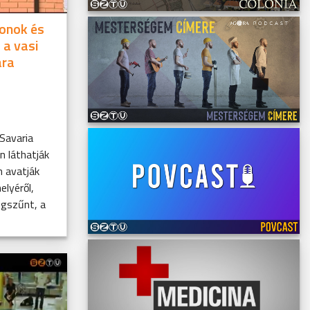
konok és
 a vasi
ára
 Savaria
n láthatják
n avatják
elyéről,
gszűnt, a