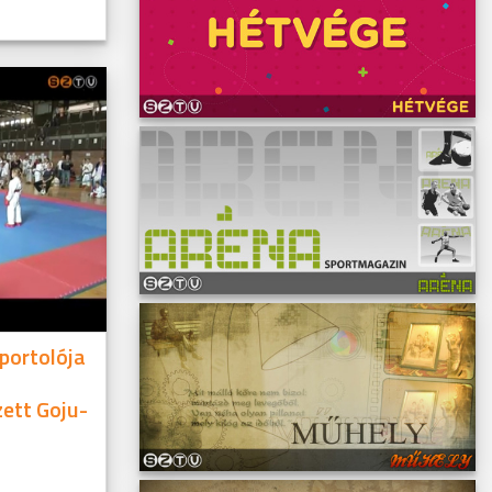
portolója
ett Goju-