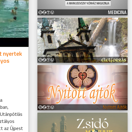
t nyertek
lyos
 a
ban,
a Utánpótlás
ztályos
tt az Újpest