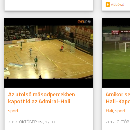
Az utolsó másodpercekben
Amikor se
kapott ki az Admiral-Hali
Hali-Kapo
sport
Hali
,
sport
2012. OKTÓBER 09., 17:33
2012. OKTÓBE