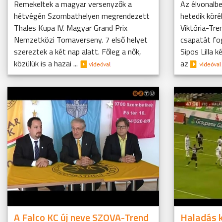
Remekeltek a magyar versenyzők a
Az élvonalbe
hétvégén Szombathelyen megrendezett
hetedik köré
Thales Kupa IV. Magyar Grand Prix
Viktória-Tre
Nemzetközi Tornaverseny. 7 első helyet
csapatát fo
szereztek a két nap alatt. Főleg a nők,
Sipos Lilla 
közülük is a hazai ...
az
A Falco KC új neve SZOVA-Trend
Haladás k