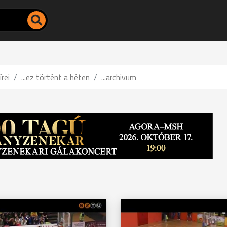
írei
...ez történt a héten
...archivum