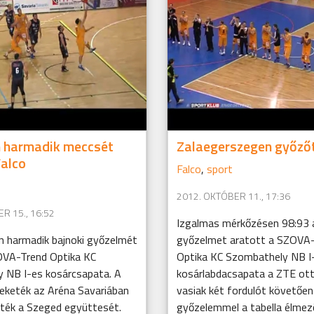
n harmadik meccsét
Zalaegerszegen győzőt
Falco
Falco
,
sport
2012. OKTÓBER 11., 17:36
R 15., 16:52
Izgalmas mérkőzésen 98:93 
 harmadik bajnoki győzelmét
győzelmet aratott a SZOVA
OVA-Trend Optika KC
Optika KC Szombathely NB I
 NB I-es kosárcsapata. A
kosárlabdacsapata a ZTE ot
feketék az Aréna Savariában
vasiak két fordulót követően
rték a Szeged együttesét.
győzelemmel a tabella élmező