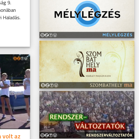
ság 9.
thonában
i Haladás.
 volt az