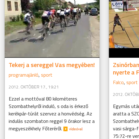
Tekerj a sereggel Vas megyében!
Zsinórba
nyerte a 
programajánló
,
sport
Falco
,
sport
2012. OKTÓBER 17., 19:21
2012. OKTÓBE
Ezzel a mottóval 80 kilométeres
Szombathelyről induló, s oda is érkező
Egymás után
kerékpár-túrát szervez a honvédség. Az
aratta a SZ
indulás szombaton reggel 9 órakor lesz a
Szombathely
megyeszékhely Főteréről.
vasi sárga-
75:72-re ve