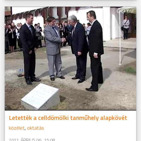
Letették a celldömölki tanműhely alapkövét
közélet
,
oktatás
2011. ÁPRILIS 06., 15:08