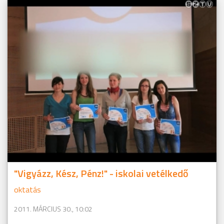
"Vigyázz, Kész, Pénz!" - iskolai vetélkedő
oktatás
2011. MÁRCIUS 30., 10:02