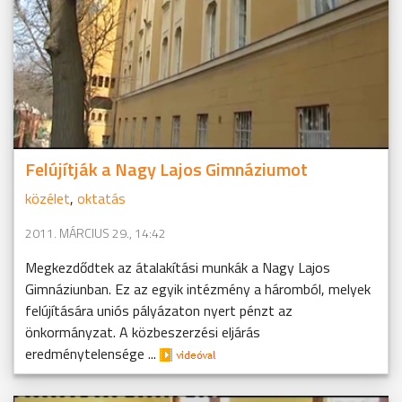
Felújítják a Nagy Lajos Gimnáziumot
közélet
,
oktatás
2011. MÁRCIUS 29., 14:42
Megkezdődtek az átalakítási munkák a Nagy Lajos
Gimnáziunban. Ez az egyik intézmény a háromból, melyek
felújítására uniós pályázaton nyert pénzt az
önkormányzat. A közbeszerzési eljárás
eredménytelensége ...