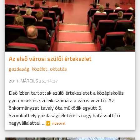
Az első városi szülői értekezlet
gazdaság
,
közélet
,
oktatás
2011. MÁRCIUS 25., 14:37
Első ízben tartottak szülői értekezletet a középiskolás
gyermekek és szüleik számára a város vezetői. Az
önkormányzat tavaly óta működik együtt 5,
Szombathely gazdasági életére is nagy hatással bíró
nagyvállalattal. ...