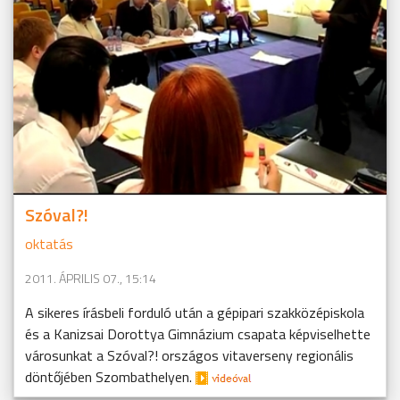
Szóval?!
oktatás
2011. ÁPRILIS 07., 15:14
A sikeres írásbeli forduló után a gépipari szakközépiskola
és a Kanizsai Dorottya Gimnázium csapata képviselhette
városunkat a Szóval?! országos vitaverseny regionális
döntőjében Szombathelyen.