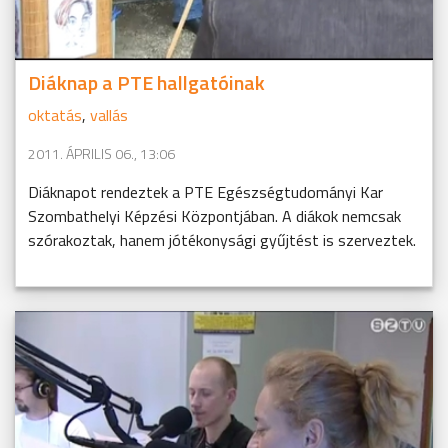
Diáknap a PTE hallgatóinak
oktatás
,
vallás
2011. ÁPRILIS 06., 13:06
Diáknapot rendeztek a PTE Egészségtudományi Kar
Szombathelyi Képzési Központjában. A diákok nemcsak
szórakoztak, hanem jótékonysági gyűjtést is szerveztek.