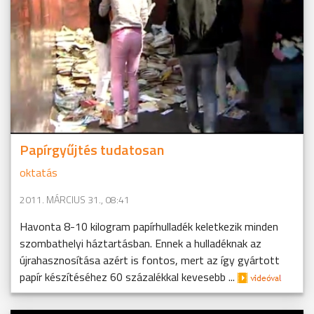
Papírgyűjtés tudatosan
oktatás
2011. MÁRCIUS 31., 08:41
Havonta 8-10 kilogram papírhulladék keletkezik minden
szombathelyi háztartásban. Ennek a hulladéknak az
újrahasznosítása azért is fontos, mert az így gyártott
papír készítéséhez 60 százalékkal kevesebb ...