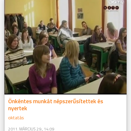
Önkéntes munkát népszerűsítettek és
nyertek
oktatás
2011. MÁRCIUS 29., 14:09