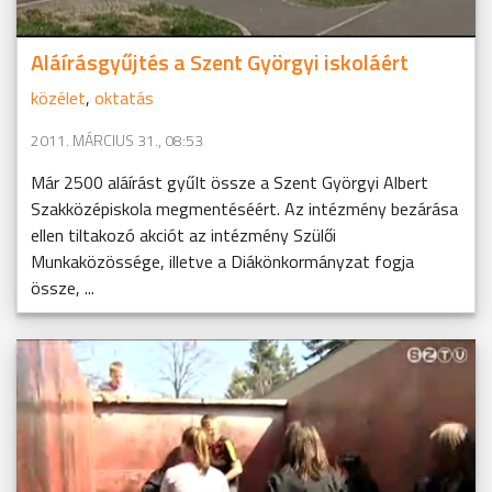
Aláírásgyűjtés a Szent Györgyi iskoláért
közélet
,
oktatás
2011. MÁRCIUS 31., 08:53
Már 2500 aláírást gyűlt össze a Szent Györgyi Albert
Szakközépiskola megmentéséért. Az intézmény bezárása
ellen tiltakozó akciót az intézmény Szülői
Munkaközössége, illetve a Diákönkormányzat fogja
össze, ...