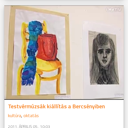
Testvérmúzsák kiállítás a Bercsényiben
kultúra
,
oktatás
2011. ÁPRILIS 05., 10:03