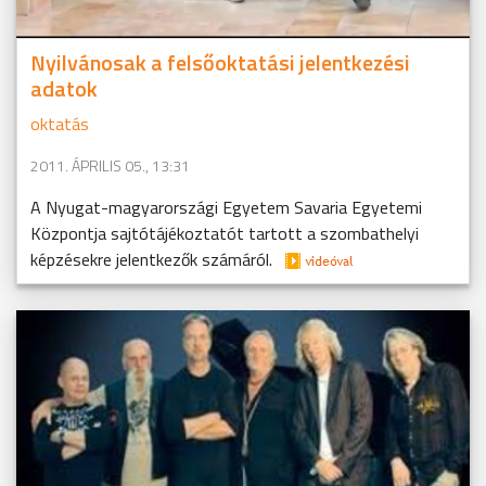
Nyilvánosak a felsőoktatási jelentkezési
adatok
oktatás
2011. ÁPRILIS 05., 13:31
A Nyugat-magyarországi Egyetem Savaria Egyetemi
Központja sajtótájékoztatót tartott a szombathelyi
képzésekre jelentkezők számáról.