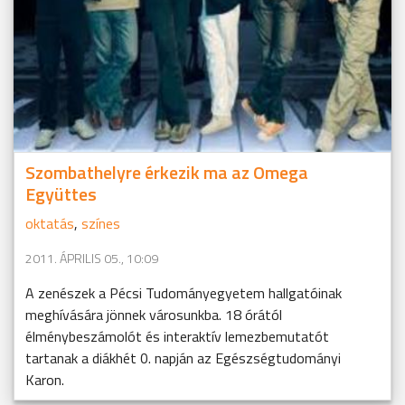
Szombathelyre érkezik ma az Omega
Együttes
oktatás
,
színes
2011. ÁPRILIS 05., 10:09
A zenészek a Pécsi Tudományegyetem hallgatóinak
meghívására jönnek városunkba. 18 órától
élménybeszámolót és interaktív lemezbemutatót
tartanak a diákhét 0. napján az Egészségtudományi
Karon.