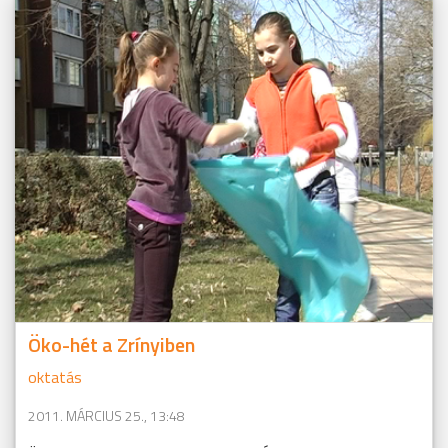
Öko-hét a Zrínyiben
oktatás
2011. MÁRCIUS 25., 13:48