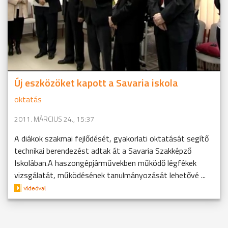
Új eszközöket kapott a Savaria iskola
oktatás
2011. MÁRCIUS 24., 15:37
A diákok szakmai fejlődését, gyakorlati oktatását segítő
technikai berendezést adtak át a Savaria Szakképző
Iskolában.A haszongépjárművekben működő légfékek
vizsgálatát, működésének tanulmányozását lehetővé ...