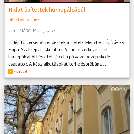
Hidat építettek hurkapálcából
oktatás
,
színes
2011. MÁRCIUS 29., 14:52
Hídépítő versenyt rendeztek a Hefele Menyhért Építő- és
Faipai Szakképző Iskolában. A tartószerkezeteket
hurkapálcából készítették el a pályázó középiskolás
csapatok. A kész alkotásokat terheléspróbának ...