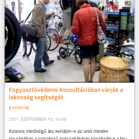
Fogyasztóvédelmi Konzultációban várják a
lakosság segítségét
gazdaság
2011. SZEPTEMBER 10., 14:56
Azonos minőségű áru kerüljön-e az unió minden
országában a polcokra? Jogszabályban rögzítsék-e a kis-