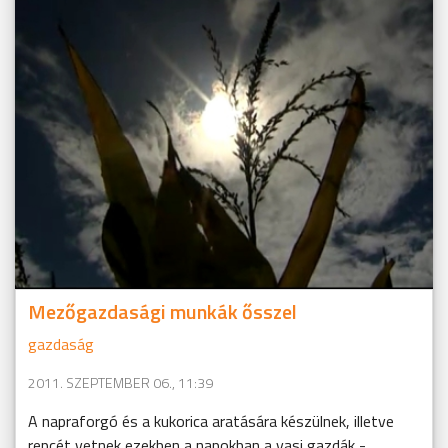
Mezőgazdasági munkák ősszel
gazdaság
2011. SZEPTEMBER 06., 11:39
A napraforgó és a kukorica aratására készülnek, illetve
repcét vetnek ezekben a napokban a vasi gazdák -