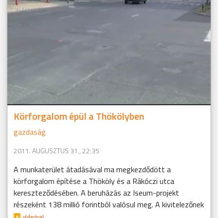
Körforgalom épül a Thökölyben
gazdaság
2011. AUGUSZTUS 31., 22:35
A munkaterület átadásával ma megkezdődött a
körforgalom építése a Thököly és a Rákóczi utca
kereszteződésében. A beruházás az Iseum-projekt
részeként 138 millió forintból valósul meg. A kivitelezőnek