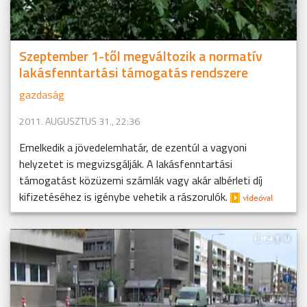
Szeptember 1-től megváltozik a normatív
lakásfenntartási támogatás rendszere
gazdaság
2011. AUGUSZTUS 31., 22:36
Emelkedik a jövedelemhatár, de ezentúl a vagyoni
helyzetet is megvizsgálják. A lakásfenntartási
támogatást közüzemi számlák vagy akár albérleti díj
kifizetéséhez is igénybe vehetik a rászorulók.