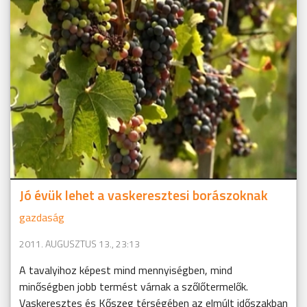
Jó évük lehet a vaskeresztesi borászoknak
gazdaság
2011. AUGUSZTUS 13., 23:13
A tavalyihoz képest mind mennyiségben, mind
minőségben jobb termést várnak a szőlőtermelők.
Vaskeresztes és Kőszeg térségében az elmúlt időszakban