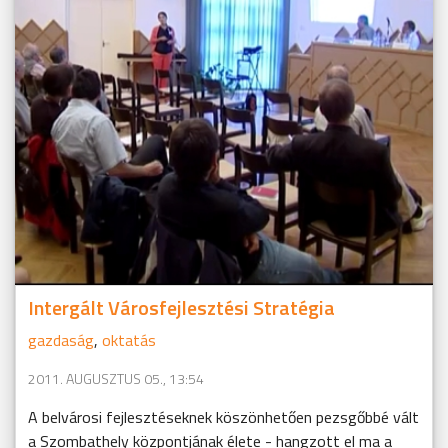
Intergált Városfejlesztési Stratégia
gazdaság
,
oktatás
2011. AUGUSZTUS 05., 13:54
A belvárosi fejlesztéseknek köszönhetően pezsgőbbé vált
a Szombathely központjának élete - hangzott el ma a