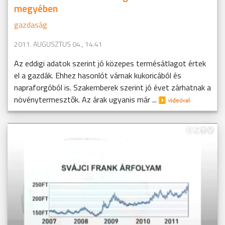
megyében
gazdaság
2011. AUGUSZTUS 04., 14:41
Az eddigi adatok szerint jó közepes termésátlagot értek
el a gazdák. Ehhez hasonlót várnak kukoricából és
napraforgóból is. Szakemberek szerint jó évet zárhatnak a
növénytermesztők. Az árak ugyanis már ...