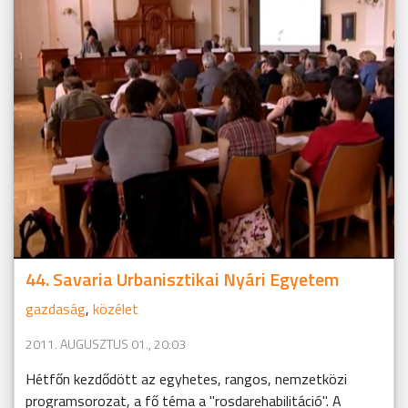
44. Savaria Urbanisztikai Nyári Egyetem
gazdaság
,
közélet
2011. AUGUSZTUS 01., 20:03
Hétfőn kezdődött az egyhetes, rangos, nemzetközi
programsorozat, a fő téma a "rosdarehabilitáció". A