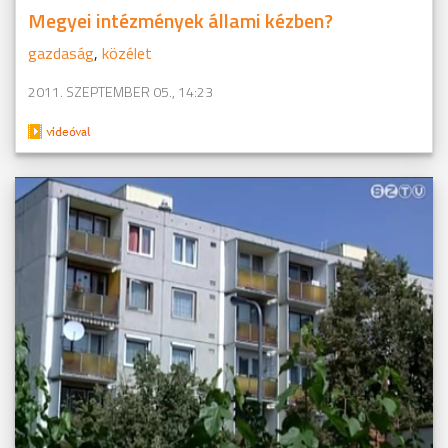
Megyei intézmények állami kézben?
gazdaság
,
közélet
2011. SZEPTEMBER 05., 14:23