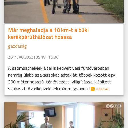
Már meghaladja a 10 km-t a büki
kerékpárúthálózat hossza
gazdaság
2011. AUGUSZTUS 18., 16:30
A szombathelyiek által is kedvelt vasi fürdővárosban
nemrég újabb szakaszokat adtak át: többek között egy
300 méter hosszú, térkövezett, világítással kiépített
szakaszt. Az elképzelések már megvannak