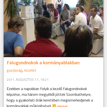
Falugondnokok a kormányablakban
gazdaság
,
közélet
2011. AUGUSZTUS 17., 16:21
Ezekben a napokban folyik a kezdő falugondnokok
képzése, ma három megyéből jöttek Szombathelyre,
hogy a gyakorlati órák keretében megismerkedjenek a
kormányablak működésével.