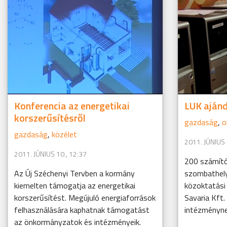
Konferencia az energetikai
LUK aján
korszerűsítésről
gazdaság
,
o
gazdaság
,
közélet
2011. JÚNIUS 
2011. JÚNIUS 10., 12:37
200 számít
Az Új Széchenyi Tervben a kormány
szombathely
kiemelten támogatja az energetikai
közoktatási
korszerűsítést. Megújuló energiaforrások
Savaria Kft
felhasználására kaphatnak támogatást
intézményne
az önkormányzatok és intézményeik.