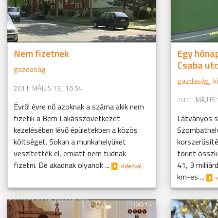
Nem fizetnek
Egy hónap
Csaba utc
gazdaság
gazdaság
,
k
2011. MÁJUS 13., 16:54
2011. MÁJUS 1
Évről évre nő azoknak a száma akik nem
fizetik a Bem Lakásszövetkezet
Látványos s
kezelésében lévő épületekben a közös
Szombathel
költséget. Sokan a munkahelyüket
korszerűsíté
veszítették el, emiatt nem tudnak
forint összk
fizetni. De akadnak olyanok ...
41, 3 milliá
km-es ...