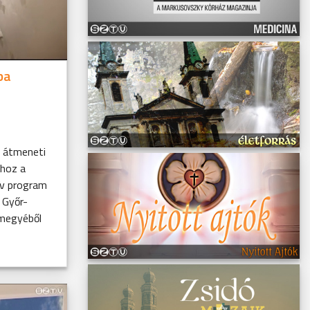
ba
k átmeneti
ához a
ív program
 Győr-
megyéből