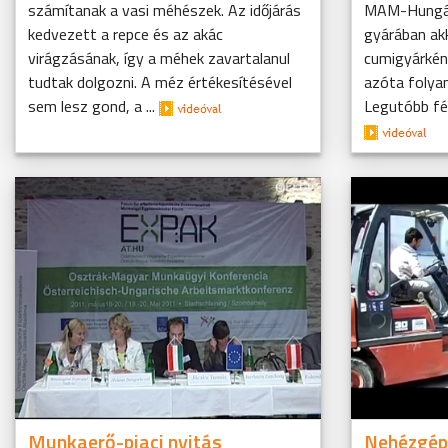
számítanak a vasi méhészek. Az időjárás
MAM-Hungári
kedvezett a repce és az akác
gyárában akk
virágzásának, így a méhek zavartalanul
cumigyárkén
tudtak dolgozni. A méz értékesítésével
azóta folya
sem lesz gond, a ...
Legutóbb fél m
Munkaerő-piaci nyitás
Nehézgép