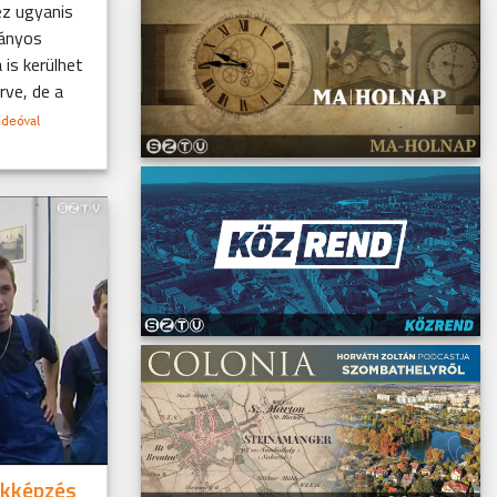
ez ugyanis
mányos
is kerülhet
rve, de a
akképzés