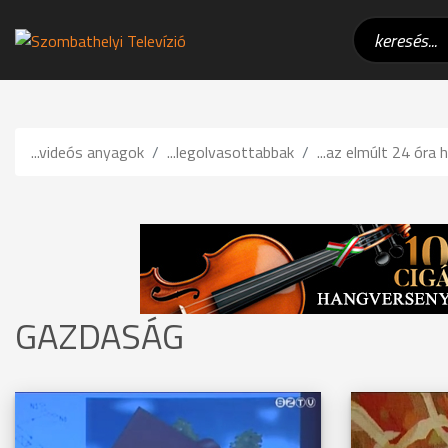
...videós anyagok
...legolvasottabbak
...az elmúlt 24 óra h
GAZDASÁG