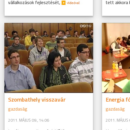
vállalkozások fejlesztését,
tett akkora k
Szombathely visszavár
Energia 
gazdaság
gazdaság
2011. MÁJUS 09., 14:06
2011. MÁJUS 0