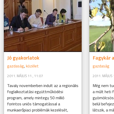
Jó gyakorlatok
Fagykár 
gazdaság
,
közélet
gazdaság
2011. MÁJUS 11., 11:07
2011. MÁJUS 1
Tavaly novemberben indult az a regionális
Még nem tud
foglalkoztatási együttműködési
a múlt heti
program, amely mintegy 50 millió
gyömölcsöse
forintos uniós támogatással a
belül befej
munkaerőpiaci problémák kezelését,
látszik, a m