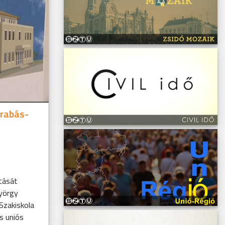
arabás-
tását
György
Szakiskola
es uniós