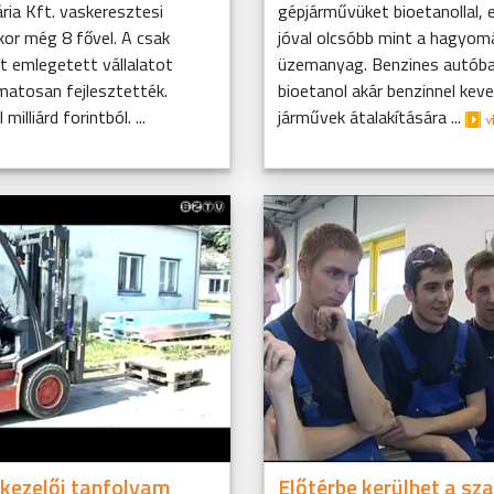
a Kft. vaskeresztesi
gépjárművüket bioetanollal, 
or még 8 fővel. A csak
jóval olcsóbb mint a hagyo
t emlegetett vállalatot
üzemanyag. Benzines autóba 
matosan fejlesztették.
bioetanol akár benzinnel keve
illiárd forintból. ...
járművek átalakítására ...
kezelői tanfolyam
Előtérbe kerülhet a sz