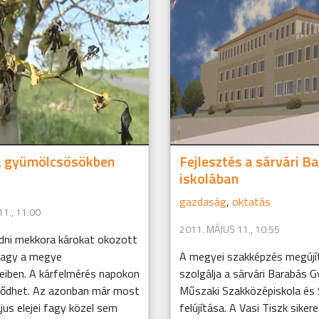
a gyümölcsösökben
Fejlesztés a sárvári B
iskolában
gazdaság
,
oktatás
1., 11:00
2011. MÁJUS 11., 10:55
ni mekkora károkat okozott
 fagy a megye
A megyei szakképzés megújí
iben. A kárfelmérés napokon
szolgálja a sárvári Barabás 
eződhet. Az azonban már most
Műszaki Szakközépiskola és 
ájus elejei fagy közel sem
felújítása. A Vasi Tiszk siker