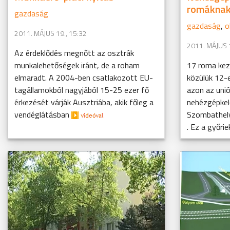
romákna
gazdaság
gazdaság
,
o
2011. MÁJUS 19., 15:32
2011. MÁJUS 1
Az érdeklődés megnőtt az osztrák
munkalehetőségek iránt, de a roham
17 roma kez
elmaradt. A 2004-ben csatlakozott EU-
közülük 12-e
tagállamokból nagyjából 15-25 ezer fő
azon az uni
érkezését várják Ausztriába, akik főleg a
nehézgépkel
vendéglátásban
Szombathelye
. Ez a győrie