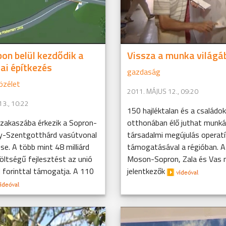
on belül kezdődik a
Vissza a munka világá
ai építkezés
gazdaság
özélet
2011. MÁJUS 12., 09:20
3., 10:22
150 hajléktalan és a családo
zakaszába érkezik a Sopron-
otthonában élő juthat munk
y-Szentgotthárd vasútvonal
társadalmi megújulás operat
se. A több mint 48 milliárd
támogatásával a régióban. A
öltségű fejlesztést az unió
Moson-Sopron, Zala és Vas 
rd forinttal támogatja. A 110
jelentkezők