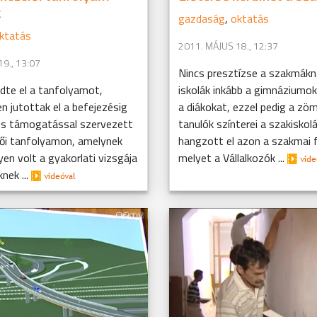
k
gazdaság
,
oktatás
ktatás
2011. MÁJUS 18., 12:37
9., 13:07
Nincs presztízse a szakmákn
dte el a tanfolyamot,
iskolák inkább a gimnáziumok 
n jutottak el a befejezésig
a diákokat, ezzel pedig a zö
ós támogatással szervezett
tanulók színterei a szakiskolá
ői tanfolyamon, amelynek
hangzott el azon a szakmai 
n volt a gyakorlati vizsgája
melyet a Vállalkozók ...
knek ...