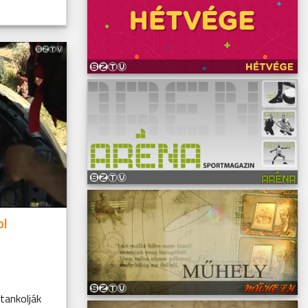
ol
tankolják