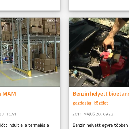
 a MAM
Benzin helyett bioetan
gazdaság
,
közélet
3., 16:41
2011. MÁJUS 20., 09:23
lőtt indult el a termelés a
Benzin helyett egyre többen 