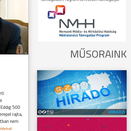
MŰSORAINK
eti
a
. Eddig 500
repel rajta,
atban nem