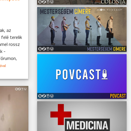
ak, az
felé terelik
mmel rossz
k -
fórumon,