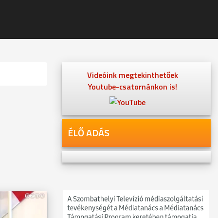
Videóink megtekinthetőek
Youtube-csatornánkon is!
ÉLŐ ADÁS