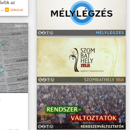
vítik az
...
s