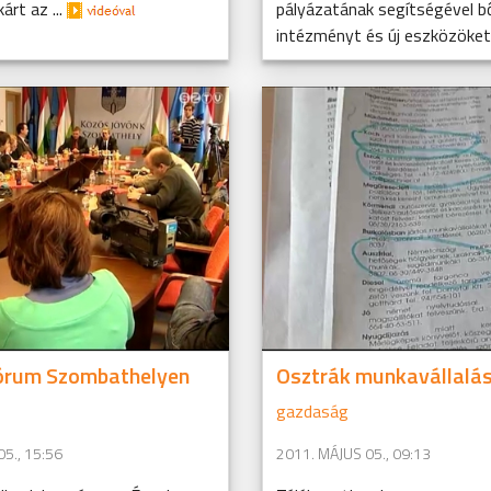
árt az ...
pályázatának segítségével bő
intézményt és új eszközöket 
fórum Szombathelyen
Osztrák munkavállalá
gazdaság
5., 15:56
2011. MÁJUS 05., 09:13