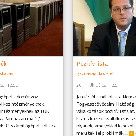
dék
Pozitív lista
ktatás
gazdaság
,
közélet
08., 12:56
2011. JÚNIUS 08., 12:51
ógépet adományoz
Januártól elindította a Nemz
i közintézményeknek,
Fogyasztóvédelmi Hatóság 
 intézményeknek az LUK
vállalkozások pozitív listáját
. A Vároházán ma 17
kis-és közepesvállalkozás sze
k 33 számítógépet adtak át.
olyanok, amelyekkel kapcsol
merültek fel problémák. ...