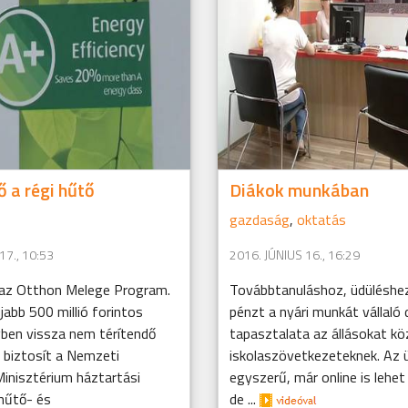
ő a régi hűtő
Diákok munkában
gazdaság
,
oktatás
17., 10:53
2016. JÚNIUS 16., 16:29
 az Otthon Melege Program.
Továbbtanuláshoz, üdüléshe
újabb 500 millió forintos
pénzt a nyári munkát vállaló 
ben vissza nem térítendő
tapasztalata az állásokat kö
biztosít a Nemzeti
iskolaszövetkezeteknek. Az 
Minisztérium háztartási
egyszerű, már online is lehet 
hűtő- és
de ...