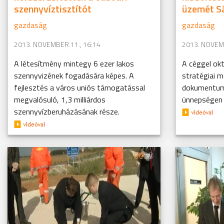
szennyvíztisztítót
üzemét S
gazdaság
gazdaság
2013. NOVEMBER 11., 16:14
2013. NOVEMB
A létesítmény mintegy 6 ezer lakos
A céggel ok
szennyvizének fogadására képes. A
stratégiai 
fejlesztés a város uniós támogatással
dokumentuma
megvalósuló, 1,3 milliárdos
ünnepségen v
szennyvízberuházásának része.