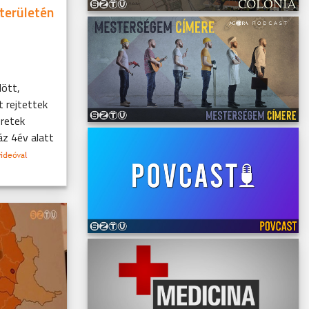
területén
ött,
 rejtettek
eretek
áz 4év alatt