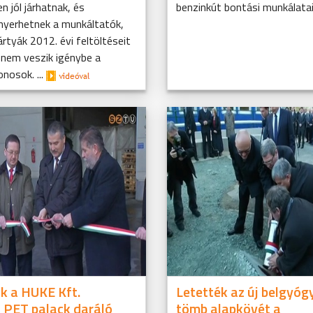
 jól járhatnak, és
benzinkút bontási munkálata
 nyerhetnek a munkáltatók,
rtyák 2012. évi feltöltéseit
 nem veszik igénybe a
onosok. ...
k a HUKE Kft.
Letették az új belgyóg
t PET palack daráló
tömb alapkövét a