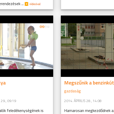
rendezések ...
tya
Megszűnik a benzinkút
gazdaság
 29., 09:19
2014. ÁPRILIS 28., 14:08
alók feledékenységének is
Hamarosan megkezdődnek az