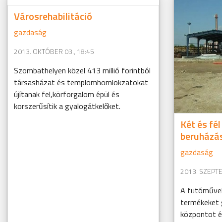
Városrehabilitáció
gazdaság
2013. OKTÓBER 03., 18:45
Szombathelyen közel 413 millió forintból
társasházat és templomhomlokzatokat
újítanak fel,körforgalom épül és
korszerűsítik a gyalogátkelőket.
Két és fél
beruházá
gazdaság
2013. SZEPTE
A futóművek
termékeket g
központot é