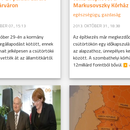
árváron
Markusovszky Kórház 
egészségügy
,
gazdaság
ER 07., 15:13
2013. OKTÓBER 31., 18:38
tóber 29-én a kormány
Az építkezés már megkezdőd
megállapodást kötött, ennek
csütörtökön egy időkapszulát
it jelképesen a csütörtökii
az alapzathoz, ünnepélyes k
ették át az államtitkártól.
között. A szombathelyi kórh
12milliárd forintból bővül.