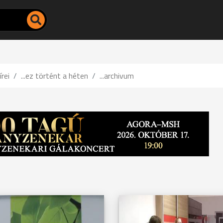
írei
...ez történt a héten
...archivum