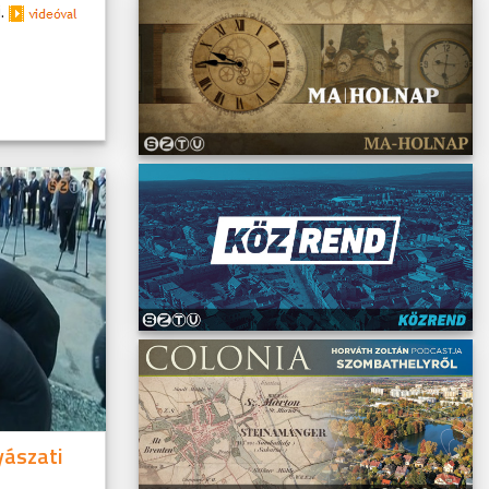
i.
yászati