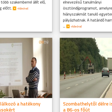
több szakemberrel állít elő,
elnevezésű tanulmányi
g előtt.
ösztöndíjprogramot, amelyre
hiányszakmát tanuló egyete
pályázhatnak. A határidő ham
...
lálkozó a hatékony
Szombathelytől délre i
ásokért
a 86-os főút