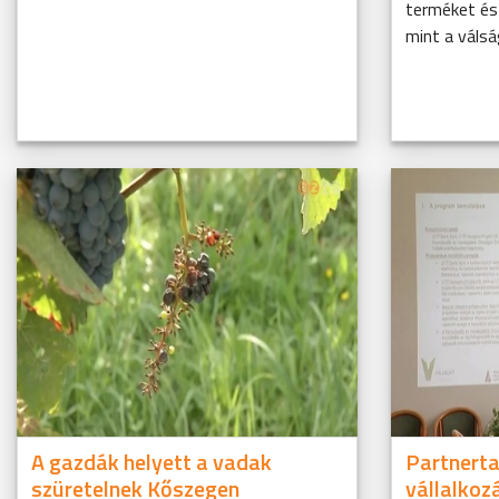
terméket és 
mint a válsá
A gazdák helyett a vadak
Partnerta
szüretelnek Kőszegen
vállalkoz