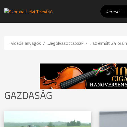
...videós anyagok
...legolvasottabbak
...az elmúlt 24 óra h
GAZDASÁG