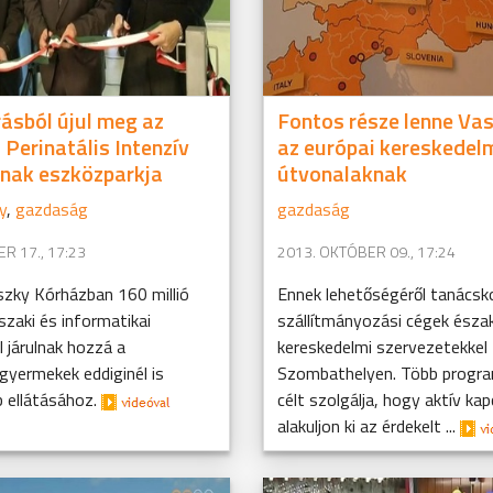
rásból újul meg az
Fontos része lenne Va
 Perinatális Intenzív
az európai kereskedel
nak eszközparkja
útvonalaknak
y
,
gazdaság
gazdaság
R 17., 17:23
2013. OKTÓBER 09., 17:24
zky Kórházban 160 millió
Ennek lehetőségéről tanácsko
zaki és informatikai
szállítmányozási cégek észak
l járulnak hozzá a
kereskedelmi szervezetekkel
gyermekek eddiginél is
Szombathelyen. Több program
 ellátásához.
célt szolgálja, hogy aktív ka
alakuljon ki az érdekelt ...