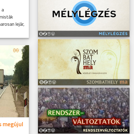
 a
misták
arosan lejár,
s megújul