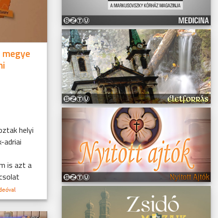
s megye
mi
ztak helyi
-adriai
 is azt a
pcsolat