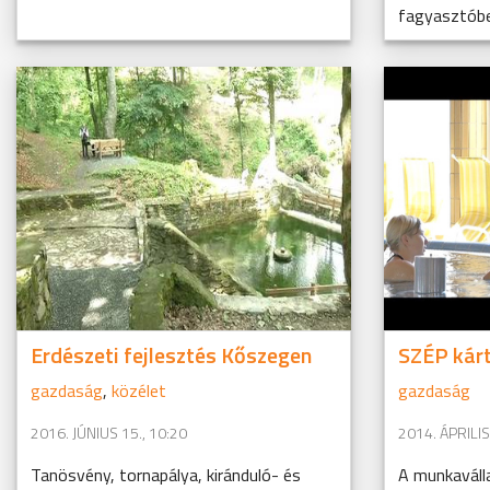
fagyasztóbe
Erdészeti fejlesztés Kőszegen
SZÉP kár
gazdaság
,
közélet
gazdaság
2016. JÚNIUS 15., 10:20
2014. ÁPRILIS
Tanösvény, tornapálya, kiránduló- és
A munkaváll