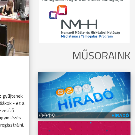
MŰSORAINK
z gyűjtenek
diákok - ez a
zvetítő
ügyintézés
regisztrálni,