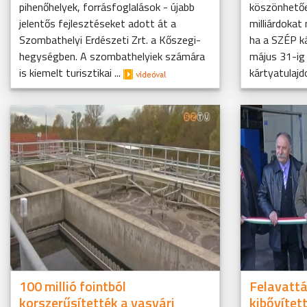
pihenőhelyek, forrásfoglalások - újabb
köszönhetően
jelentős fejlesztéseket adott át a
milliárdokat
Szombathelyi Erdészeti Zrt. a Kőszegi-
ha a SZÉP ká
hegységben. A szombathelyiek számára
május 31-ig
is kiemelt turisztikai ...
kártyatulajd
100 millió fointból
Felavattá
korszerűsítették a vasvári
kibővítet