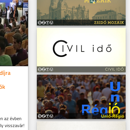
íjra
ók
n az évben
ly visszavár!