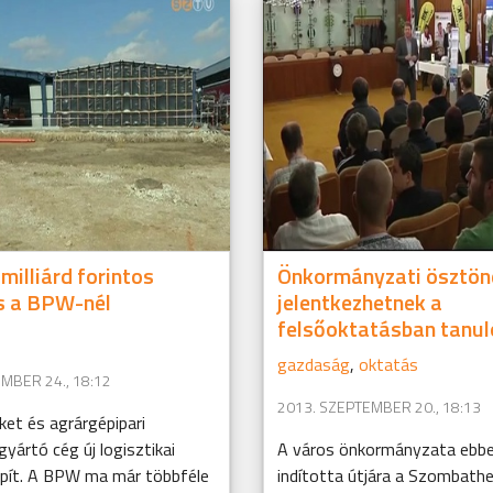
 milliárd forintos
Önkormányzati ösztönd
s a BPW-nél
jelentkezhetnek a
felsőoktatásban tanul
gazdaság
,
oktatás
MBER 24., 18:12
2013. SZEPTEMBER 20., 18:13
et és agrárgépipari
yártó cég új logisztikai
A város önkormányzata ebbe
pít. A BPW ma már többféle
indította útjára a Szombathe