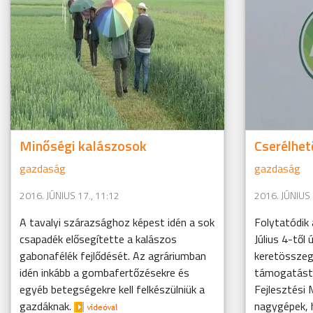
Minőségi kalászosok
Cserélhet
gazdaság
gazdaság
2016. JÚNIUS 17., 11:12
2016. JÚNIUS 
A tavalyi szárazsághoz képest idén a sok
Folytatódik
csapadék elősegítette a kalászos
Július 4-től 
gabonafélék fejlődését. Az agráriumban
keretösszeg
idén inkább a gombafertőzésekre és
támogatást 
egyéb betegségekre kell felkészülniük a
Fejlesztési 
gazdáknak.
nagygépek, 