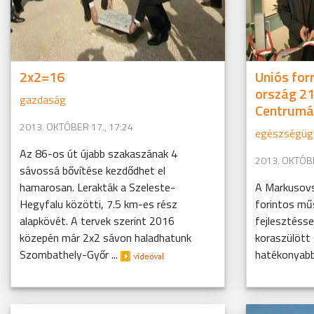
2x2=16
Uniós for
ország 21
gazdaság
Centrumá
2013. OKTÓBER 17., 17:24
egészségüg
Az 86-os út újabb szakaszának 4
2013. OKTÓBE
sávossá bővítése kezdődhet el
hamarosan. Lerakták a Szeleste-
A Markusovs
Hegyfalu közötti, 7.5 km-es rész
forintos műs
alapkövét. A tervek szerint 2016
fejlesztésse
közepén már 2x2 sávon haladhatunk
koraszülött 
Szombathely-Győr ...
hatékonyabb