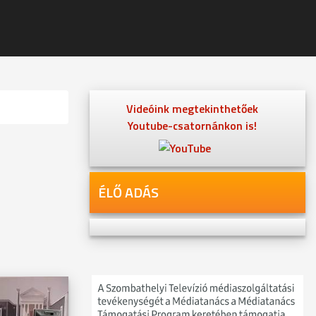
Videóink megtekinthetőek
Youtube-csatornánkon is!
ÉLŐ ADÁS